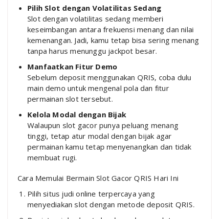
Pilih Slot dengan Volatilitas Sedang
Slot dengan volatilitas sedang memberi
keseimbangan antara frekuensi menang dan nilai
kemenangan. Jadi, kamu tetap bisa sering menang
tanpa harus menunggu jackpot besar.
Manfaatkan Fitur Demo
Sebelum deposit menggunakan QRIS, coba dulu
main demo untuk mengenal pola dan fitur
permainan slot tersebut.
Kelola Modal dengan Bijak
Walaupun slot gacor punya peluang menang
tinggi, tetap atur modal dengan bijak agar
permainan kamu tetap menyenangkan dan tidak
membuat rugi.
Cara Memulai Bermain Slot Gacor QRIS Hari Ini
Pilih situs judi online terpercaya yang
menyediakan slot dengan metode deposit QRIS.