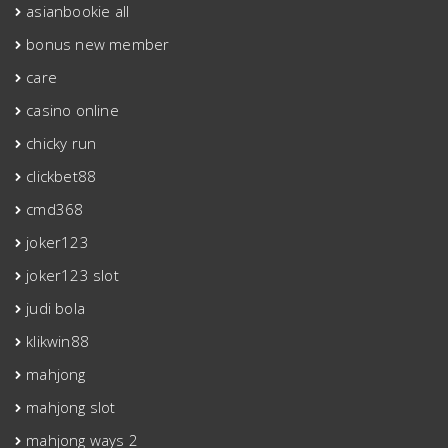
asianbookie all
bonus new member
care
casino online
chicky run
clickbet88
cmd368
joker123
joker123 slot
judi bola
klikwin88
mahjong
mahjong slot
mahjong ways 2