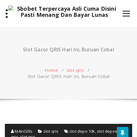
Skip
to
content
Slot Gacor QRIS Hari Ini, Buruan Coba!
Home
/
slot qris
/
Slot Gacor QRIS Hari Ini, Buruan Coba!
M4inG0ls
slot qris
slot depo 10k
,
slot deposit
qris
,
slot qris