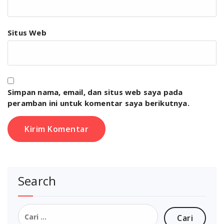
Situs Web
Simpan nama, email, dan situs web saya pada
peramban ini untuk komentar saya berikutnya.
Search
Cari
untuk: