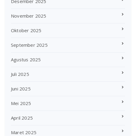
Desember 2025
November 2025
Oktober 2025
September 2025
Agustus 2025
Juli 2025
Juni 2025
Mei 2025
April 2025
Maret 2025