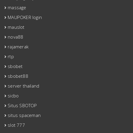
massage
MAUPOKER login
mauslot
nova88
rajamerak
rtp
sbobet
sbobet88
server thailand
sicbo
Situs SBOTOP
situs spaceman
slot 777