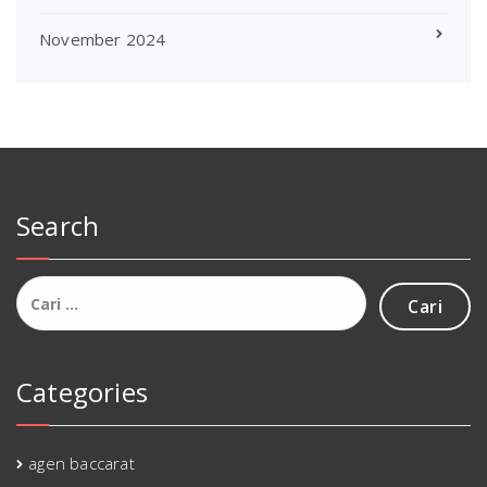
November 2024
Search
Cari
untuk:
Categories
agen baccarat