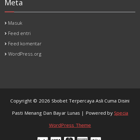
Meta
Masuk
Feed entri
Feed komentar
WordPress.org
Copyright © 2026 Sbobet Terpercaya Asli Cuma Disini
Pasti Menang Dan Bayar Lunas | Powered by
Specia
WordPress Theme