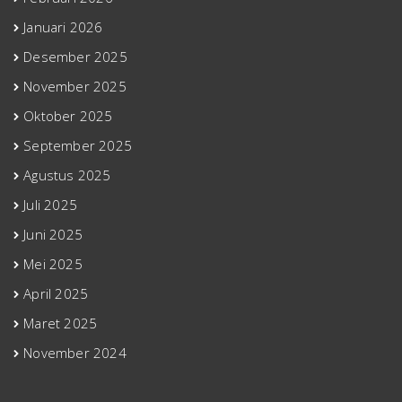
Januari 2026
Desember 2025
November 2025
Oktober 2025
September 2025
Agustus 2025
Juli 2025
Juni 2025
Mei 2025
April 2025
Maret 2025
November 2024