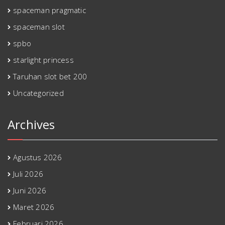
spaceman pragmatic
spaceman slot
spbo
starlight princess
Taruhan slot bet 200
Uncategorized
Archives
Agustus 2026
Juli 2026
Juni 2026
Maret 2026
Februari 2026