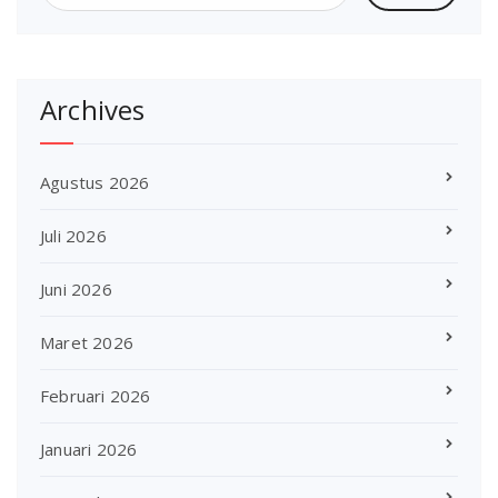
Archives
Agustus 2026
Juli 2026
Juni 2026
Maret 2026
Februari 2026
Januari 2026