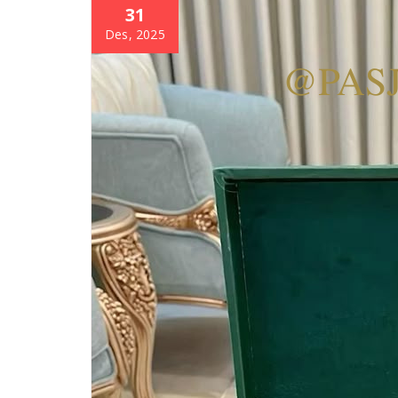
31
Des, 2025