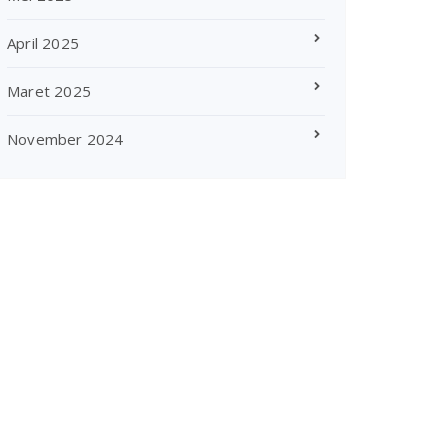
April 2025
Maret 2025
November 2024