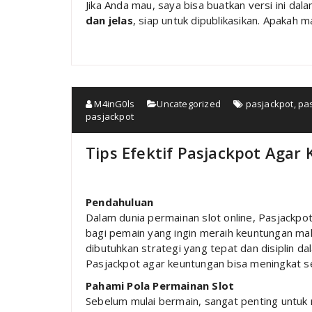
Jika Anda mau, saya bisa buatkan versi ini dal
dan jelas
, siap untuk dipublikasikan. Apakah 
M4inG0ls
Uncategorized
pasjackpot
,
pas
pasjackpot
Tips Efektif Pasjackpot Agar
Pendahuluan
Dalam dunia permainan slot online, Pasjackpo
bagi pemain yang ingin meraih keuntungan mak
dibutuhkan strategi yang tepat dan disiplin da
Pasjackpot agar keuntungan bisa meningkat sec
Pahami Pola Permainan Slot
Sebelum mulai bermain, sangat penting untuk