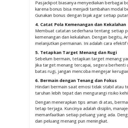
Pasjackpot biasanya menyediakan berbagai bon
karena bonus bisa menjadi tambahan modal be
Gunakan bonus dengan bijak agar setiap puta
4. Catat Pola Kemenangan dan Kekalahan
Membuat catatan sederhana tentang setiap 
kemenangan dan kekalahan. Dengan begitu, An
melanjutkan permainan. Ini adalah cara efekti
5. Tetapkan Target Menang dan Rugi
Sebelum bermain, tetapkan target menang yang 
Jika target menang tercapai, segera berhenti
batas rugi, jangan mencoba mengejar kerugian
6. Bermain dengan Tenang dan Fokus
Hindari bermain saat emosi tidak stabil atau
taruhan lebih tepat dan mengurangi risiko ke
Dengan menerapkan tips aman di atas, berma
tetap terjaga. Kuncinya adalah disiplin, mana
memanfaatkan setiap peluang yang ada. Dengan
dan peluang menang pun meningkat.