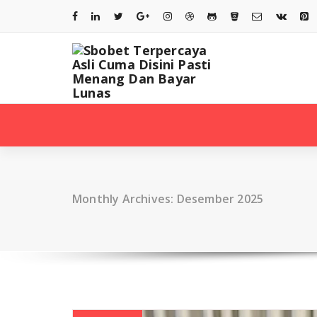
Skip
to
content
Sales
Contact Sales
Have a 
322
332 00 322
conta
om
Monthly Archives: Desember 2025