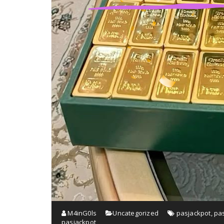
M4inG0ls
Uncategorized
pasjackpot
,
pas
pasjackpot