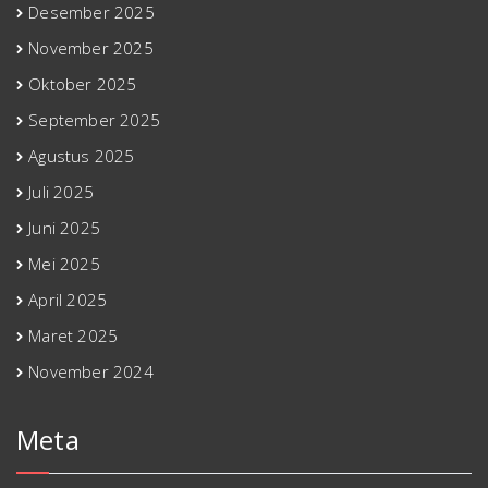
Desember 2025
November 2025
Oktober 2025
September 2025
Agustus 2025
Juli 2025
Juni 2025
Mei 2025
April 2025
Maret 2025
November 2024
Meta