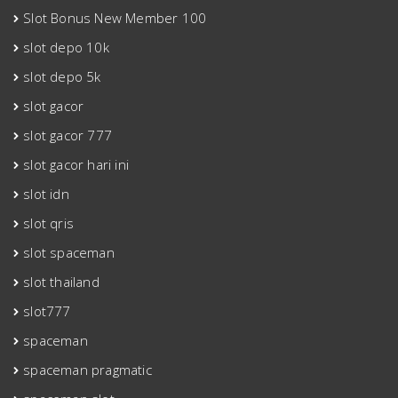
Slot Bonus New Member 100
slot depo 10k
slot depo 5k
slot gacor
slot gacor 777
slot gacor hari ini
slot idn
slot qris
slot spaceman
slot thailand
slot777
spaceman
spaceman pragmatic