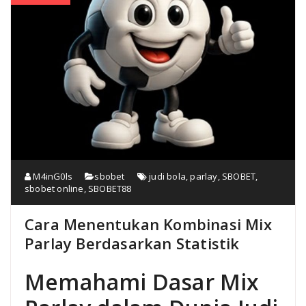
M4inG0ls
sbobet
judi bola
,
parlay
,
SBOBET
,
sbobet online
,
SBOBET88
Cara Menentukan Kombinasi Mix
Parlay Berdasarkan Statistik
Memahami Dasar Mix