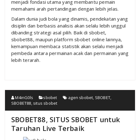
menjadi fondasi utama yang membantu pemain
memahami arah pertandingan dengan lebih jelas.
Dalam dunia judi bola yang dinamis, pendekatan yang
disiplin dan berbasis analisis akan selalu lebih unggul
dibanding strategi asal pilih. Baik di sbobet,
sbobet88, maupun platform sbobet online lainnya,
kemampuan membaca statistik akan selalu menjadi
pembeda antara permainan acak dan permainan yang
lebih terarah.
M4inG0ls
sbobet
agen sbobet
,
SBOBET
,
SBOBET88
,
situs sbobet
SBOBET88, SITUS SBOBET untuk
Taruhan Live Terbaik