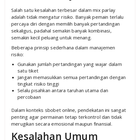
Salah satu kesalahan terbesar dalam mix parlay
adalah tidak mengatur risiko. Banyak pemain terlalu
percaya diri dengan memilih banyak pertandingan
sekaligus, padahal semakin banyak kombinasi,
semakin kecil peluang untuk menang.
Beberapa prinsip sederhana dalam manajemen
risiko:
Gunakan jumlah pertandingan yang wajar dalam
satu tiket
Jangan memasukkan semua pertandingan dengan
tingkat risiko tinggi
Selalu pisahkan antara taruhan utama dan
percobaan
Dalam konteks sbobet online, pendekatan ini sangat
penting agar permainan tetap terkontrol dan tidak
merugikan secara emosional maupun finansial.
Kesalahan Umum