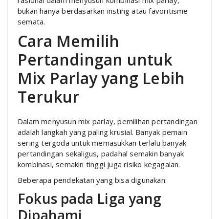
bukan hanya berdasarkan insting atau favoritisme
semata.
Cara Memilih
Pertandingan untuk
Mix Parlay yang Lebih
Terukur
Dalam menyusun mix parlay, pemilihan pertandingan
adalah langkah yang paling krusial. Banyak pemain
sering tergoda untuk memasukkan terlalu banyak
pertandingan sekaligus, padahal semakin banyak
kombinasi, semakin tinggi juga risiko kegagalan.
Beberapa pendekatan yang bisa digunakan:
Fokus pada Liga yang
Dipahami