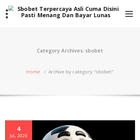
Skip
to
content
Category Archives: sbobet
Home
/
Archive by category "sbobet"
4
Jul, 2026