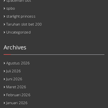
spaceman slot
spbo
starlight princess
Taruhan slot bet 200
Uncategorized
Archives
Agustus 2026
Juli 2026
Juni 2026
Maret 2026
Februari 2026
Januari 2026