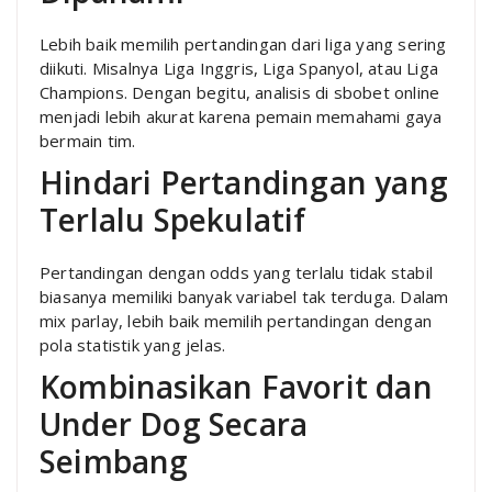
Lebih baik memilih pertandingan dari liga yang sering
diikuti. Misalnya Liga Inggris, Liga Spanyol, atau Liga
Champions. Dengan begitu, analisis di sbobet online
menjadi lebih akurat karena pemain memahami gaya
bermain tim.
Hindari Pertandingan yang
Terlalu Spekulatif
Pertandingan dengan odds yang terlalu tidak stabil
biasanya memiliki banyak variabel tak terduga. Dalam
mix parlay, lebih baik memilih pertandingan dengan
pola statistik yang jelas.
Kombinasikan Favorit dan
Under Dog Secara
Seimbang