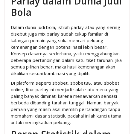
Parlay dalam Dunia Judi
Bola
Dalam dunia judi bola, istilah parlay atau yang sering
disebut juga mix parlay sudah cukup familiar di
kalangan pemain yang suka mencari peluang
kemenangan dengan potensi hasil lebih besar.
Konsep dasarnya sederhana, yaitu menggabungkan
beberapa pertandingan dalam satu tiket taruhan. Jika
semua pilihan benar, maka hasil kemenangan akan
dikalikan sesuai kombinasi yang dipilih.
Di platform seperti sbobet, sbobet88, atau sbobet
online, fitur parlay ini menjadi salah satu menu yang
paling banyak diminati karena menawarkan sensasi
berbeda dibanding taruhan tunggal. Namun, banyak
pemain yang masih asal memilih pertandingan tanpa
memahami dasar statistik, padahal inilah kunci utama
untuk meningkatkan peluang.