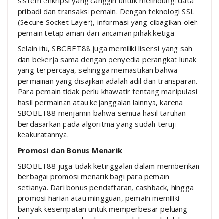
sistem enkripsi yang canggih untuk melindungi data
pribadi dan transaksi pemain. Dengan teknologi SSL
(Secure Socket Layer), informasi yang dibagikan oleh
pemain tetap aman dari ancaman pihak ketiga.
Selain itu, SBOBET88 juga memiliki lisensi yang sah
dan bekerja sama dengan penyedia perangkat lunak
yang terpercaya, sehingga memastikan bahwa
permainan yang disajikan adalah adil dan transparan.
Para pemain tidak perlu khawatir tentang manipulasi
hasil permainan atau kejanggalan lainnya, karena
SBOBET88 menjamin bahwa semua hasil taruhan
berdasarkan pada algoritma yang sudah teruji
keakuratannya.
Promosi dan Bonus Menarik
SBOBET88 juga tidak ketinggalan dalam memberikan
berbagai promosi menarik bagi para pemain
setianya. Dari bonus pendaftaran, cashback, hingga
promosi harian atau mingguan, pemain memiliki
banyak kesempatan untuk memperbesar peluang