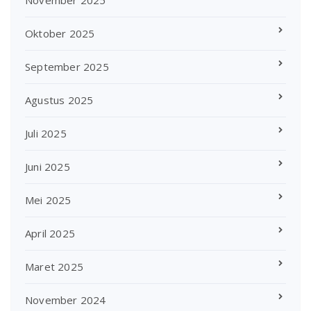
Oktober 2025
September 2025
Agustus 2025
Juli 2025
Juni 2025
Mei 2025
April 2025
Maret 2025
November 2024