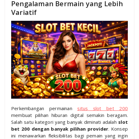
Pengalaman Bermain yang Lebih
Variatif
Perkembangan permainan
situs slot bet 200
membuat pilihan hiburan digital semakin beragam.
Salah satu kategori yang banyak diminati adalah
slot
bet 200 dengan banyak pilihan provider
. Konsep
ini menawarkan fleksibilitas bagi pemain yang ingin