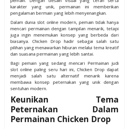
pemain. Dengan desain visual yang cerah serta
karakter yang unik, permainan ini memberikan
pengalaman bermain yang lebih menyenangkan.
Dalam dunia slot online modern, pemain tidak hanya
mencari permainan dengan tampilan menarik, tetapi
juga ingin menemukan konsep yang berbeda dari
biasanya. Chicken Drop hadir sebagai salah satu
pilihan yang menawarkan hiburan melalui tema kreatif
dan suasana permainan yang lebih santai.
Bagi pemain yang sedang mencari Permainan judi
slot online paling seru hari ini, Chicken Drop dapat
menjadi salah satu alternatif menarik karena
membawa konsep peternakan yang unik dengan
sentuhan modern.
Keunikan Tema
Peternakan Dalam
Permainan Chicken Drop