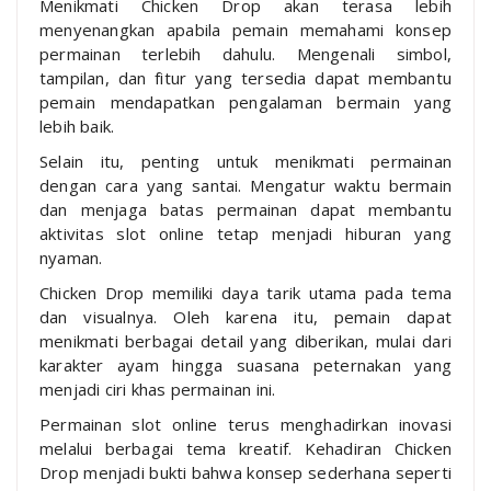
Menikmati Chicken Drop akan terasa lebih
menyenangkan apabila pemain memahami konsep
permainan terlebih dahulu. Mengenali simbol,
tampilan, dan fitur yang tersedia dapat membantu
pemain mendapatkan pengalaman bermain yang
lebih baik.
Selain itu, penting untuk menikmati permainan
dengan cara yang santai. Mengatur waktu bermain
dan menjaga batas permainan dapat membantu
aktivitas slot online tetap menjadi hiburan yang
nyaman.
Chicken Drop memiliki daya tarik utama pada tema
dan visualnya. Oleh karena itu, pemain dapat
menikmati berbagai detail yang diberikan, mulai dari
karakter ayam hingga suasana peternakan yang
menjadi ciri khas permainan ini.
Permainan slot online terus menghadirkan inovasi
melalui berbagai tema kreatif. Kehadiran Chicken
Drop menjadi bukti bahwa konsep sederhana seperti