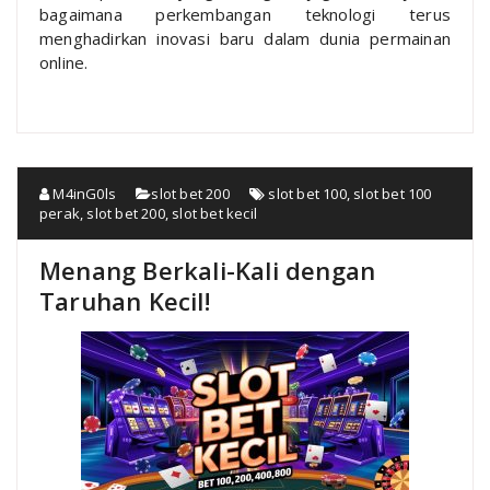
bagaimana perkembangan teknologi terus
menghadirkan inovasi baru dalam dunia permainan
online.
M4inG0ls
slot bet 200
slot bet 100
,
slot bet 100
perak
,
slot bet 200
,
slot bet kecil
Menang Berkali-Kali dengan
Taruhan Kecil!