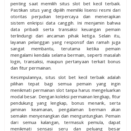
penting saat memilih situs slot bet kecil terbaik.
Pastikan situs yang dipilih memiliki lisensi resmi dari
otoritas perjudian terpercaya dan menerapkan
sistem enkripsi data canggih. Ini menjamin bahwa
data pribadi serta transaksi keuangan pemain
terlindungi dari ancaman pihak ketiga. Selain itu,
layanan pelanggan yang responsif dan ramah juga
sangat membantu, terutama ketika pemain
mengalami kendala selama bermain, seperti masalah
login, transaksi, maupun pertanyaan terkait bonus
dan fitur permainan.
Kesimpulannya, situs slot bet kecil terbaik adalah
pilihan tepat bagi semua pemain yang ingin
menikmati permainan slot tanpa harus mengeluarkan
modal besar. Dengan koleksi permainan lengkap, fitur
pendukung yang lengkap, bonus menarik, serta
jaminan keamanan, pengalaman bermain akan
semakin menyenangkan dan menguntungkan. Pemain
dari semua kalangan, termasuk pemula, dapat
menikmati sensasi seru dan peluang besar