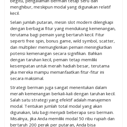
begitu, pengalaman bermain tetap seru dan
menghibur, meskipun modal yang digunakan relatif
kecil.
Selain jumlah putaran, mesin slot modern dilengkapi
dengan berbagai fitur yang mendukung kemenangan,
terutama bagi pemain yang bertaruh kecil. Fitur
seperti free spin, bonus game, wild symbol, scatter,
dan multiplier memungkinkan pemain meningkatkan
potensi kemenangan secara signifikan. Bahkan
dengan taruhan kecil, pemain tetap memiliki
kesempatan untuk meraih hadiah besar, terutama
jika mereka mampu memanfaatkan fitur-fitur ini
secara maksimal.
Strategi bermain juga sangat menentukan dalam
meraih kemenangan berkali-kali dengan taruhan kecil.
Salah satu strategi yang efektif adalah manajemen
modal. Tentukan jumlah total modal yang akan
digunakan, lalu bagi menjadi beberapa sesi bermain.
Misalnya, jika Anda memiliki modal 50 ribu rupiah dan
bertaruh 200 perak per putaran, Anda bisa