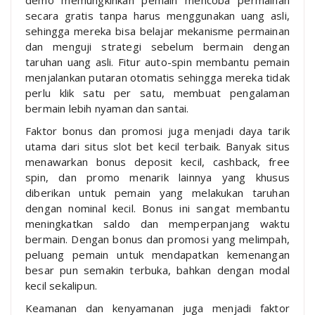
demo memungkinkan pemain mencoba permainan
secara gratis tanpa harus menggunakan uang asli,
sehingga mereka bisa belajar mekanisme permainan
dan menguji strategi sebelum bermain dengan
taruhan uang asli. Fitur auto-spin membantu pemain
menjalankan putaran otomatis sehingga mereka tidak
perlu klik satu per satu, membuat pengalaman
bermain lebih nyaman dan santai.
Faktor bonus dan promosi juga menjadi daya tarik
utama dari situs slot bet kecil terbaik. Banyak situs
menawarkan bonus deposit kecil, cashback, free
spin, dan promo menarik lainnya yang khusus
diberikan untuk pemain yang melakukan taruhan
dengan nominal kecil. Bonus ini sangat membantu
meningkatkan saldo dan memperpanjang waktu
bermain. Dengan bonus dan promosi yang melimpah,
peluang pemain untuk mendapatkan kemenangan
besar pun semakin terbuka, bahkan dengan modal
kecil sekalipun.
Keamanan dan kenyamanan juga menjadi faktor