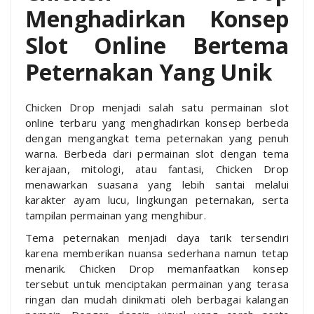
Menghadirkan Konsep
Slot Online Bertema
Peternakan Yang Unik
Chicken Drop menjadi salah satu permainan slot
online terbaru yang menghadirkan konsep berbeda
dengan mengangkat tema peternakan yang penuh
warna. Berbeda dari permainan slot dengan tema
kerajaan, mitologi, atau fantasi, Chicken Drop
menawarkan suasana yang lebih santai melalui
karakter ayam lucu, lingkungan peternakan, serta
tampilan permainan yang menghibur.
Tema peternakan menjadi daya tarik tersendiri
karena memberikan nuansa sederhana namun tetap
menarik. Chicken Drop memanfaatkan konsep
tersebut untuk menciptakan permainan yang terasa
ringan dan mudah dinikmati oleh berbagai kalangan