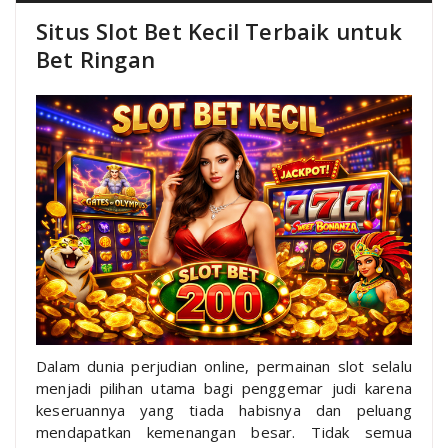
Situs Slot Bet Kecil Terbaik untuk
Bet Ringan
Dalam dunia perjudian online, permainan slot selalu
menjadi pilihan utama bagi penggemar judi karena
keseruannya yang tiada habisnya dan peluang
mendapatkan kemenangan besar. Tidak semua