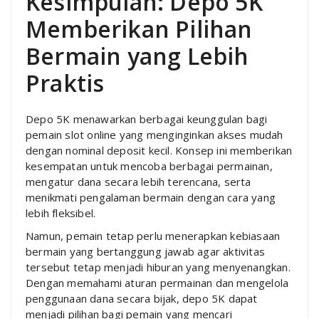
Kesimpulan: Depo 5K
Memberikan Pilihan
Bermain yang Lebih
Praktis
Depo 5K menawarkan berbagai keunggulan bagi
pemain slot online yang menginginkan akses mudah
dengan nominal deposit kecil. Konsep ini memberikan
kesempatan untuk mencoba berbagai permainan,
mengatur dana secara lebih terencana, serta
menikmati pengalaman bermain dengan cara yang
lebih fleksibel.
Namun, pemain tetap perlu menerapkan kebiasaan
bermain yang bertanggung jawab agar aktivitas
tersebut tetap menjadi hiburan yang menyenangkan.
Dengan memahami aturan permainan dan mengelola
penggunaan dana secara bijak, depo 5K dapat
menjadi pilihan bagi pemain yang mencari