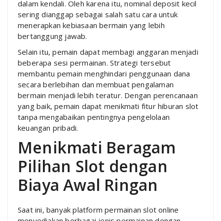
dalam kendali. Oleh karena itu, nominal deposit kecil
sering dianggap sebagai salah satu cara untuk
menerapkan kebiasaan bermain yang lebih
bertanggung jawab.
Selain itu, pemain dapat membagi anggaran menjadi
beberapa sesi permainan. Strategi tersebut
membantu pemain menghindari penggunaan dana
secara berlebihan dan membuat pengalaman
bermain menjadi lebih teratur. Dengan perencanaan
yang baik, pemain dapat menikmati fitur hiburan slot
tanpa mengabaikan pentingnya pengelolaan
keuangan pribadi.
Menikmati Beragam
Pilihan Slot dengan
Biaya Awal Ringan
Saat ini, banyak platform permainan slot online
menyediakan berbagai jenis permainan dengan