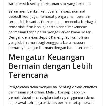
karakteristik setiap permainan slot yang tersedia.
Selain memberikan kemudahan akses, nominal
deposit kecil juga membuat pengalaman bermain
terasa lebih santai. Pemain dapat mencoba berbagai
tema slot, fitur bonus, serta variasi mekanisme
permainan tanpa perlu mengeluarkan biaya besar.
Dengan demikian, depo 5K menghadirkan pilihan
yang lebih ramah bagi pengguna baru maupun
pemain yang ingin bermain dengan batas tertentu.
Mengatur Keuangan
Bermain dengan Lebih
Terencana
Pengelolaan dana menjadi hal penting dalam aktivitas
permainan slot online. Melalui konsep depo 5K,
pemain dapat menetapkan batas penggunaan dana
sejak awal sehingga aktivitas bermain tetap berada