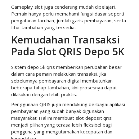
Gameplay slot juga cenderung mudah dipelajari.
Pemain hanya perlu memahami fungsi dasar seperti
pengaturan taruhan, jumlah garis pembayaran, serta
fitur tambahan yang tersedia.
Kemudahan Transaksi
Pada Slot QRIS Depo 5K
Sistem depo 5k qris memberikan perubahan besar
dalam cara pemain melakukan transaksi. Jika
sebelumnya pembayaran digital membutuhkan
beberapa tahap tambahan, kini prosesnya dapat
dilakukan dengan lebih praktis.
Penggunaan QRIS juga mendukung berbagai aplikasi
pembayaran yang sudah banyak digunakan
masyarakat. Hal ini membuat slot deposit qris
menjadi pilihan yang terasa lebih fleksibel bagi
pengguna yang mengutamakan kecepatan dan
kemudahan.