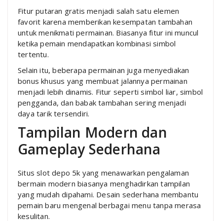
Fitur putaran gratis menjadi salah satu elemen
favorit karena memberikan kesempatan tambahan
untuk menikmati permainan. Biasanya fitur ini muncul
ketika pemain mendapatkan kombinasi simbol
tertentu.
Selain itu, beberapa permainan juga menyediakan
bonus khusus yang membuat jalannya permainan
menjadi lebih dinamis. Fitur seperti simbol liar, simbol
pengganda, dan babak tambahan sering menjadi
daya tarik tersendiri.
Tampilan Modern dan
Gameplay Sederhana
Situs slot depo 5k yang menawarkan pengalaman
bermain modern biasanya menghadirkan tampilan
yang mudah dipahami. Desain sederhana membantu
pemain baru mengenal berbagai menu tanpa merasa
kesulitan.