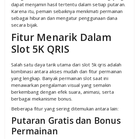
dapat menjamin hasil tertentu dalam setiap putaran.
Karena itu, pemain sebaiknya menikmati permainan
sebagai hiburan dan mengatur penggunaan dana
secara bijak.
Fitur Menarik Dalam
Slot 5K QRIS
Salah satu daya tarik utama dari slot 5k qris adalah
kombinasi antara akses mudah dan fitur permainan
yang lengkap. Banyak permainan slot saat ini
menawarkan pengalaman visual yang semakin
berkembang dengan efek suara, animasi, serta
berbagai mekanisme bonus.
Beberapa fitur yang sering ditemukan antara lain:
Putaran Gratis dan Bonus
Permainan