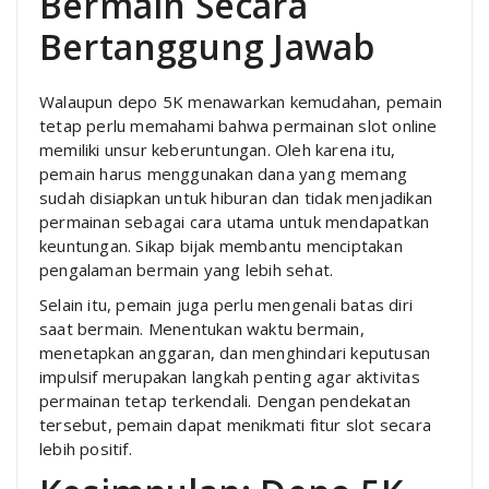
Bermain Secara
Bertanggung Jawab
Walaupun depo 5K menawarkan kemudahan, pemain
tetap perlu memahami bahwa permainan slot online
memiliki unsur keberuntungan. Oleh karena itu,
pemain harus menggunakan dana yang memang
sudah disiapkan untuk hiburan dan tidak menjadikan
permainan sebagai cara utama untuk mendapatkan
keuntungan. Sikap bijak membantu menciptakan
pengalaman bermain yang lebih sehat.
Selain itu, pemain juga perlu mengenali batas diri
saat bermain. Menentukan waktu bermain,
menetapkan anggaran, dan menghindari keputusan
impulsif merupakan langkah penting agar aktivitas
permainan tetap terkendali. Dengan pendekatan
tersebut, pemain dapat menikmati fitur slot secara
lebih positif.