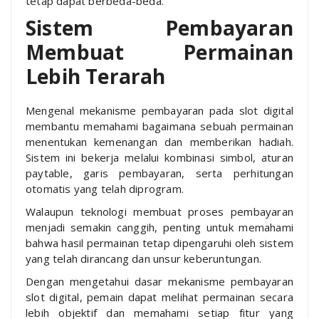
tetap dapat berbeda-beda.
Sistem Pembayaran
Membuat Permainan
Lebih Terarah
Mengenal mekanisme pembayaran pada slot digital
membantu memahami bagaimana sebuah permainan
menentukan kemenangan dan memberikan hadiah.
Sistem ini bekerja melalui kombinasi simbol, aturan
paytable, garis pembayaran, serta perhitungan
otomatis yang telah diprogram.
Walaupun teknologi membuat proses pembayaran
menjadi semakin canggih, penting untuk memahami
bahwa hasil permainan tetap dipengaruhi oleh sistem
yang telah dirancang dan unsur keberuntungan.
Dengan mengetahui dasar mekanisme pembayaran
slot digital, pemain dapat melihat permainan secara
lebih objektif dan memahami setiap fitur yang