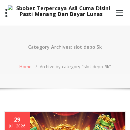
Skip
to
content
Category Archives: slot depo 5k
Home
/
Archive by category "slot depo 5k"
29
Jul, 2026