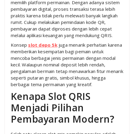
memilih platform permainan. Dengan adanya sistem
pembayaran digital, proses transaksi terasa lebih
praktis karena tidak perlu melewati banyak langkah
rumit. Cukup melakukan pemindaian kode QR,
pembayaran dapat diproses dengan lebih cepat
melalui aplikasi keuangan yang mendukung QRIS.
Konsep
slot depo 5k
juga menarik perhatian karena
memberikan kesempatan bagi pemain untuk
mencoba berbagai jenis permainan dengan modal
kecil. Walaupun nominal deposit lebih rendah,
pengalaman bermain tetap menawarkan fitur menarik
seperti putaran gratis, simbol khusus, hingga
berbagai tema permainan yang kreatif.
Kenapa Slot QRIS
Menjadi Pilihan
Pembayaran Modern?