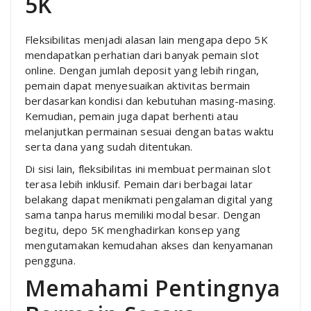
5K
Fleksibilitas menjadi alasan lain mengapa depo 5K
mendapatkan perhatian dari banyak pemain slot
online. Dengan jumlah deposit yang lebih ringan,
pemain dapat menyesuaikan aktivitas bermain
berdasarkan kondisi dan kebutuhan masing-masing.
Kemudian, pemain juga dapat berhenti atau
melanjutkan permainan sesuai dengan batas waktu
serta dana yang sudah ditentukan.
Di sisi lain, fleksibilitas ini membuat permainan slot
terasa lebih inklusif. Pemain dari berbagai latar
belakang dapat menikmati pengalaman digital yang
sama tanpa harus memiliki modal besar. Dengan
begitu, depo 5K menghadirkan konsep yang
mengutamakan kemudahan akses dan kenyamanan
pengguna.
Memahami Pentingnya