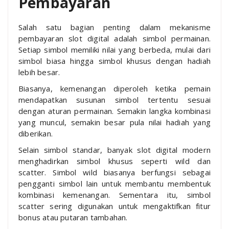
Pembayaran
Salah satu bagian penting dalam mekanisme
pembayaran slot digital adalah simbol permainan.
Setiap simbol memiliki nilai yang berbeda, mulai dari
simbol biasa hingga simbol khusus dengan hadiah
lebih besar.
Biasanya, kemenangan diperoleh ketika pemain
mendapatkan susunan simbol tertentu sesuai
dengan aturan permainan. Semakin langka kombinasi
yang muncul, semakin besar pula nilai hadiah yang
diberikan.
Selain simbol standar, banyak slot digital modern
menghadirkan simbol khusus seperti wild dan
scatter. Simbol wild biasanya berfungsi sebagai
pengganti simbol lain untuk membantu membentuk
kombinasi kemenangan. Sementara itu, simbol
scatter sering digunakan untuk mengaktifkan fitur
bonus atau putaran tambahan.