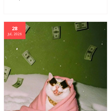
28
Jul, 2026