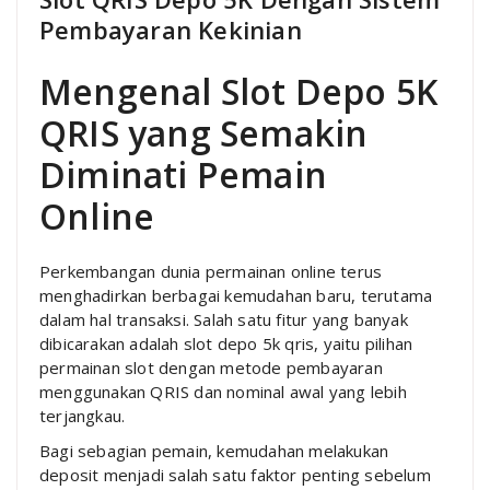
Pembayaran Kekinian
Mengenal Slot Depo 5K
QRIS yang Semakin
Diminati Pemain
Online
Perkembangan dunia permainan online terus
menghadirkan berbagai kemudahan baru, terutama
dalam hal transaksi. Salah satu fitur yang banyak
dibicarakan adalah slot depo 5k qris, yaitu pilihan
permainan slot dengan metode pembayaran
menggunakan QRIS dan nominal awal yang lebih
terjangkau.
Bagi sebagian pemain, kemudahan melakukan
deposit menjadi salah satu faktor penting sebelum