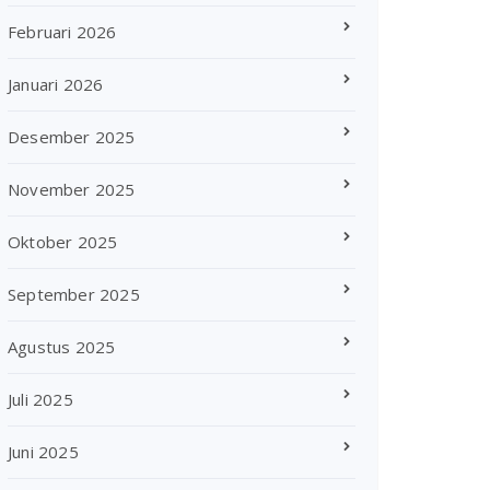
Februari 2026
Januari 2026
Desember 2025
November 2025
Oktober 2025
September 2025
Agustus 2025
Juli 2025
Juni 2025