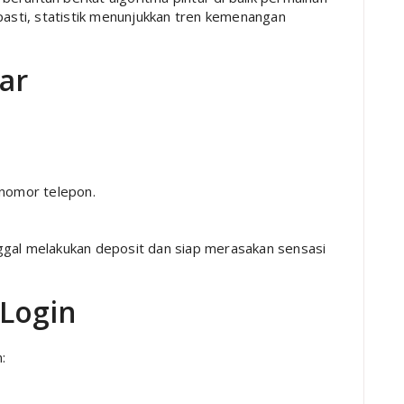
asti, statistik menunjukkan tren kemenangan
ar
, nomor telepon.
nggal melakukan deposit dan siap merasakan sensasi
Login
: