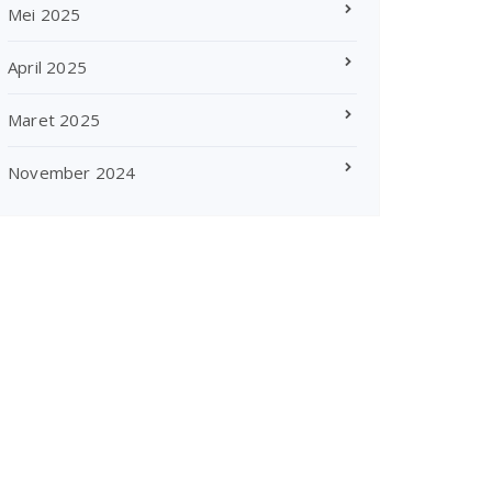
Mei 2025
April 2025
Maret 2025
November 2024