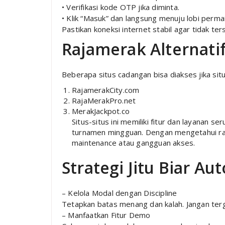
• Verifikasi kode OTP jika diminta.
• Klik “Masuk” dan langsung menuju lobi perma
Pastikan koneksi internet stabil agar tidak t
Rajamerak Alternati
Beberapa situs cadangan bisa diakses jika sit
RajamerakCity.com
RajaMerakPro.net
MerakJackpot.co
Situs-situs ini memiliki fitur dan layanan s
turnamen mingguan. Dengan mengetahui rajam
maintenance atau gangguan akses.
Strategi Jitu Biar A
– Kelola Modal dengan Discipline
Tetapkan batas menang dan kalah. Jangan ter
– Manfaatkan Fitur Demo