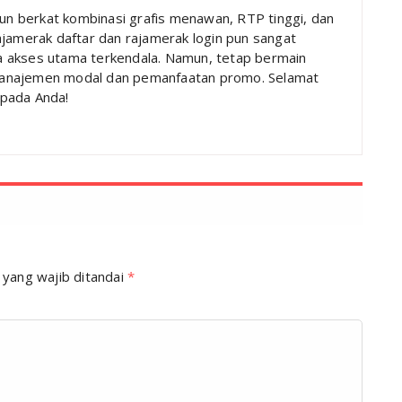
n berkat kombinasi grafis menawan, RTP tinggi, dan
ajamerak daftar dan rajamerak login pun sangat
ika akses utama terkendala. Namun, tetap bermain
manajemen modal dan pemanfaatan promo. Selamat
 pada Anda!
 yang wajib ditandai
*