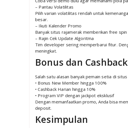
Coba versi demo dulu agar memahami pola pay
– Pantau Volatilitas
Pilih varian volatilitas rendah untuk kemenangan
besar.
– Ikuti Kalender Promo
Banyak situs rajamerak memberikan free spi
– Rajin Cek Update Algoritma
Tim developer sering memperbarui fitur. Den
meningkat.
Bonus dan Cashback
Salah satu alasan banyak pemain setia di sit
• Bonus New Member hingga 100%
• Cashback Harian hingga 10%
• Program VIP dengan jackpot eksklusif
Dengan memanfaatkan promo, Anda bisa memp
deposit.
Kesimpulan