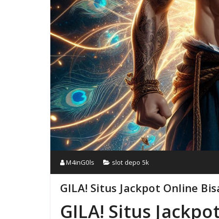
M4inG0ls
slot depo 5k
GILA! Situs Jackpot Online B
GILA! Situs Jackpo