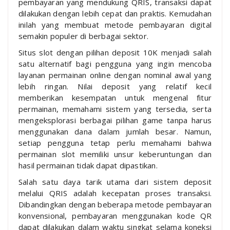
pembayaran yang mendukung QRIS, transaksi dapat
dilakukan dengan lebih cepat dan praktis. Kemudahan
inilah yang membuat metode pembayaran digital
semakin populer di berbagai sektor.
Situs slot dengan pilihan deposit 10K menjadi salah
satu alternatif bagi pengguna yang ingin mencoba
layanan permainan online dengan nominal awal yang
lebih ringan. Nilai deposit yang relatif kecil
memberikan kesempatan untuk mengenal fitur
permainan, memahami sistem yang tersedia, serta
mengeksplorasi berbagai pilihan game tanpa harus
menggunakan dana dalam jumlah besar. Namun,
setiap pengguna tetap perlu memahami bahwa
permainan slot memiliki unsur keberuntungan dan
hasil permainan tidak dapat dipastikan.
Salah satu daya tarik utama dari sistem deposit
melalui QRIS adalah kecepatan proses transaksi.
Dibandingkan dengan beberapa metode pembayaran
konvensional, pembayaran menggunakan kode QR
dapat dilakukan dalam waktu singkat selama koneksi