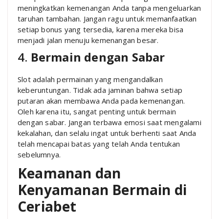
meningkatkan kemenangan Anda tanpa mengeluarkan
taruhan tambahan. Jangan ragu untuk memanfaatkan
setiap bonus yang tersedia, karena mereka bisa
menjadi jalan menuju kemenangan besar.
4.
Bermain dengan Sabar
Slot adalah permainan yang mengandalkan
keberuntungan. Tidak ada jaminan bahwa setiap
putaran akan membawa Anda pada kemenangan.
Oleh karena itu, sangat penting untuk bermain
dengan sabar. Jangan terbawa emosi saat mengalami
kekalahan, dan selalu ingat untuk berhenti saat Anda
telah mencapai batas yang telah Anda tentukan
sebelumnya.
Keamanan dan
Kenyamanan Bermain di
Ceriabet