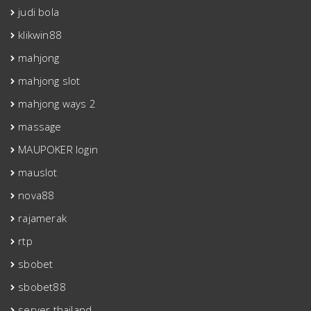
judi bola
klikwin88
mahjong
mahjong slot
mahjong ways 2
massage
MAUPOKER login
mauslot
nova88
rajamerak
rtp
sbobet
sbobet88
server thailand