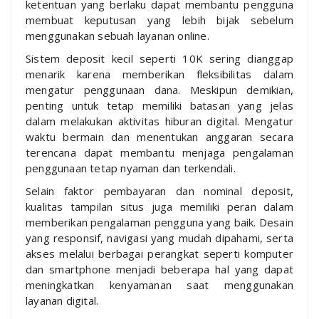
ketentuan yang berlaku dapat membantu pengguna
membuat keputusan yang lebih bijak sebelum
menggunakan sebuah layanan online.
Sistem deposit kecil seperti 10K sering dianggap
menarik karena memberikan fleksibilitas dalam
mengatur penggunaan dana. Meskipun demikian,
penting untuk tetap memiliki batasan yang jelas
dalam melakukan aktivitas hiburan digital. Mengatur
waktu bermain dan menentukan anggaran secara
terencana dapat membantu menjaga pengalaman
penggunaan tetap nyaman dan terkendali.
Selain faktor pembayaran dan nominal deposit,
kualitas tampilan situs juga memiliki peran dalam
memberikan pengalaman pengguna yang baik. Desain
yang responsif, navigasi yang mudah dipahami, serta
akses melalui berbagai perangkat seperti komputer
dan smartphone menjadi beberapa hal yang dapat
meningkatkan kenyamanan saat menggunakan
layanan digital.