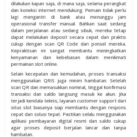
dilakukan kapan saja, di mana saja, selama perangkat
dan koneksi internet mendukung. Pemain tidak perlu
lagi mengantri di bank atau menunggu jam
operasional transfer manual. Bahkan saat sedang
dalam perjalanan atau sedang sibuk, mereka tetap
dapat melakukan deposit secara cepat dan praktis
cukup dengan scan QR Code dari ponsel mereka.
Kepraktisan ini sangat membantu meningkatkan
kenyamanan dan kebebasan dalam menikmati
permainan slot online.
Selain kecepatan dan kemudahan, proses transaksi
menggunakan QRIS juga minim hambatan. Setelah
scan QR dan memasukkan nominal, tinggal konfirmasi
transaksi dan saldo langsung masuk ke akun. Jika
terjadi kendala teknis, layanan customer support dari
situs slot biasanya siap membantu dengan respons
cepat dan solusi tepat. Pastikan selalu menggunakan
aplikasi pembayaran digital resmi dan saldo cukup
agar proses deposit berjalan lancar dan tanpa
hambatan.