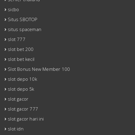
sicbo
Situs SBOTOP
situs spaceman
slot 777
slot bet 200
slot bet kecil
Slot Bonus New Member 100
slot depo 10k
slot depo 5k
slot gacor
slot gacor 777
slot gacor hari ini
slot idn