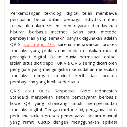
Perkembangan teknologi digital telah membawa
perubahan besar dalam berbagai aktivitas online,
termasuk dalam sistem pembayaran dan layanan
hiburan berbasis internet. Salah satu metode
pembayaran yang semakin banyak digunakan adalah
QRIS
slot depo 10k
karena menawarkan proses
transaksi yang praktis dan mudah dilakukan melalui
perangkat digital. Dalam dunia permainan online,
istilah situs slot depo 10K via QRIS sering dicari oleh
pengguna yang menginginkan kemudahan melakukan
transaksi dengan nominal kecil dan proses
pembayaran yang lebih sederhana.
QRIS atau Quick Response Code Indonesian
Standard merupakan sistem pembayaran berbasis
kode QR yang dirancang untuk mempermudah
transaksi digital. Dengan metode ini, pengguna tidak
perlu melakukan proses pembayaran secara manual
yang rumit. Cukup dengan menggunakan aplikasi