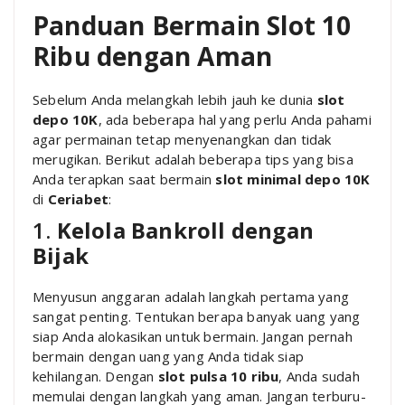
Panduan Bermain Slot 10
Ribu dengan Aman
Sebelum Anda melangkah lebih jauh ke dunia
slot
depo 10K
, ada beberapa hal yang perlu Anda pahami
agar permainan tetap menyenangkan dan tidak
merugikan. Berikut adalah beberapa tips yang bisa
Anda terapkan saat bermain
slot minimal depo 10K
di
Ceriabet
:
1.
Kelola Bankroll dengan
Bijak
Menyusun anggaran adalah langkah pertama yang
sangat penting. Tentukan berapa banyak uang yang
siap Anda alokasikan untuk bermain. Jangan pernah
bermain dengan uang yang Anda tidak siap
kehilangan. Dengan
slot pulsa 10 ribu
, Anda sudah
memulai dengan langkah yang aman. Jangan terburu-