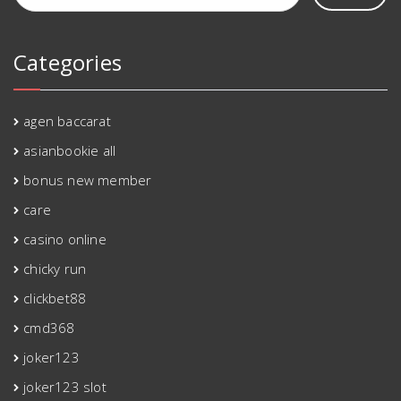
Categories
agen baccarat
asianbookie all
bonus new member
care
casino online
chicky run
clickbet88
cmd368
joker123
joker123 slot