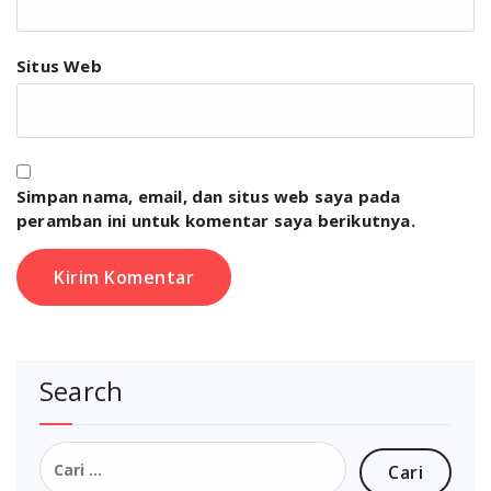
Situs Web
Simpan nama, email, dan situs web saya pada
peramban ini untuk komentar saya berikutnya.
Search
Cari
untuk: