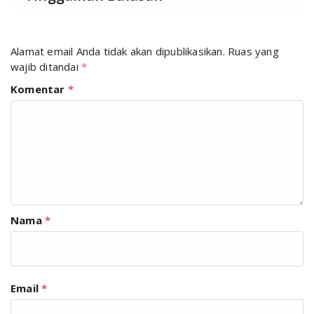
Alamat email Anda tidak akan dipublikasikan.
Ruas yang
wajib ditandai
*
Komentar
*
Nama
*
Email
*