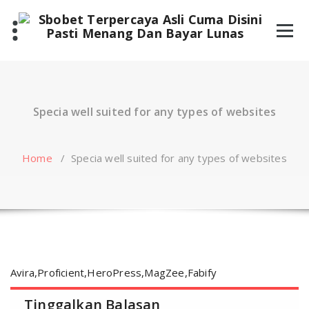
Skip
to
content
Specia well suited for any types of websites
Home
/
Specia well suited for any types of websites
Avira,Proficient,HeroPress,MagZee,Fabify
Tinggalkan Balasan