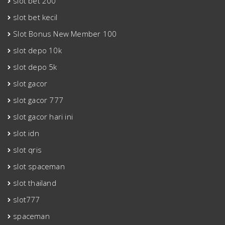
slot bet 200
slot bet kecil
Slot Bonus New Member 100
slot depo 10k
slot depo 5k
slot gacor
slot gacor 777
slot gacor hari ini
slot idn
slot qris
slot spaceman
slot thailand
slot777
spaceman