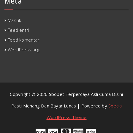
Meta
Masuk
Feed entri
Feed komentar
WordPress.org
Copyright © 2026 Sbobet Terpercaya Asli Cuma Disini
Pasti Menang Dan Bayar Lunas | Powered by
Specia
WordPress Theme