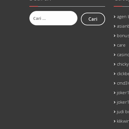
Cari
agen 
untuk:
asianb
bonu
care
casin
chicky
clickb
cmd3
joker
joker
judi b
klikwi