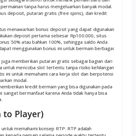
ermainan tanpa harus mengeluarkan banyak modal.
 deposit, putaran gratis (free spins), dan kredit
itus menawarkan bonus deposit yang dapat digunakan
elakukan deposit pertama sebesar Rp100.000, situs
onus 50% atau bahkan 100%, sehingga saldo Anda
dapat menggunakan bonus ini untuk bermain berbagai
s juga memberikan putaran gratis sebagai bagian dari
untuk mencoba slot tertentu tanpa risiko kehilangan
is ini untuk memahami cara kerja slot dan berpotensi
arkan modal.
memberikan kredit bermain yang bisa digunakan pada
i sangat bermanfaat karena Anda tidak hanya bisa
a.
to Player)
ng untuk memahami konsep RTP. RTP adalah
kan kepada pemain selama periode waktu tertentu.