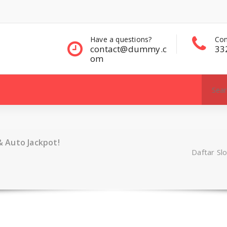
questions?
Contact Sales
Con
ct@dummy.c
332 00 322
33
Search
for:
 Auto Jackpot!
Daftar Sl