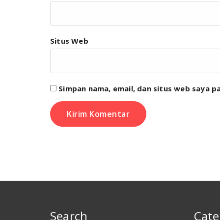
Situs Web
Simpan nama, email, dan situs web saya p
Search
Cate