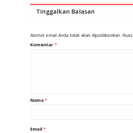
Tinggalkan Balasan
Alamat email Anda tidak akan dipublikasikan.
Ruas
Komentar
*
Nama
*
Email
*