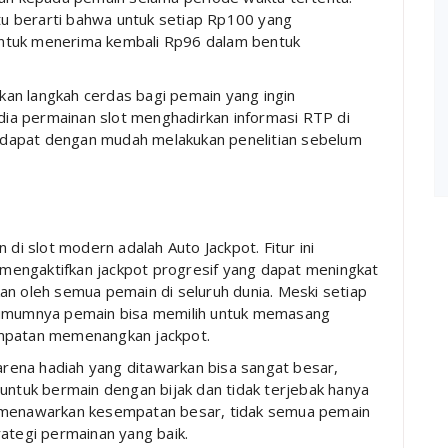
itu berarti bahwa untuk setiap Rp100 yang
ntuk menerima kembali Rp96 dalam bentuk
an langkah cerdas bagi pemain yang ingin
ia permainan slot menghadirkan informasi RTP di
dapat dengan mudah melakukan penelitian sebelum
 di slot modern adalah Auto Jackpot. Fitur ini
mengaktifkan jackpot progresif yang dapat meningkat
an oleh semua pemain di seluruh dunia. Meski setiap
, umumnya pemain bisa memilih untuk memasang
empatan memenangkan jackpot.
karena hadiah yang ditawarkan bisa sangat besar,
 untuk bermain dengan bijak dan tidak terjebak hanya
o menawarkan kesempatan besar, tidak semua pemain
rategi permainan yang baik.