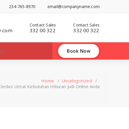
234-765-8970
email@companyname.com
Contact Sales
Contact Sales
y.com
332 00 322
332 00 322
Book Now
Home
/
Uncategorized
/
 Cerdas Untuk Kebutuhan Hiburan Judi Online Anda