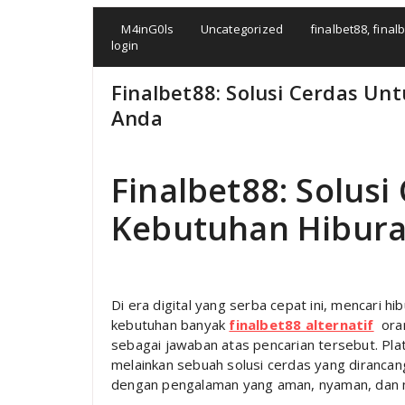
M4inG0ls
Uncategorized
finalbet88
,
finalb
login
Finalbet88: Solusi Cerdas Un
Anda
Finalbet88: Solusi
Kebutuhan Hibura
Di era digital yang serba cepat ini, mencari 
kebutuhan banyak
finalbet88 alternatif
oran
sebagai jawaban atas pencarian tersebut. Plat
melainkan sebuah solusi cerdas yang diranca
dengan pengalaman yang aman, nyaman, dan