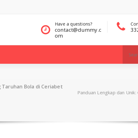
questions?
Contact Sales
Con
ct@dummy.c
332 00 322
33
Search
for:
Taruhan Bola di Ceriabet
Panduan Lengkap dan Unik: