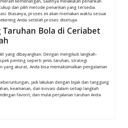
 meraih kemenangan, saatnya melakukan penarikan
cukup dan pilih metode penarikan yang tersedia.
masi. Biasanya, proses ini akan memakan waktu sesuai
ekening Anda setelah proses disetujui.
Taruhan Bola di Ceriabet
ah
lit yang dibayangkan. Dengan mengikuti langkah-
ek penting seperti jenis taruhan, strategi
an yang akurat, Anda bisa memaksimalkan pengalaman
keberuntungan, jadi lakukan dengan bijak dan tanggung
an, keamanan, dan inovasi dalam setiap langkah
tandingan favorit, dan mulai perjalanan taruhan Anda