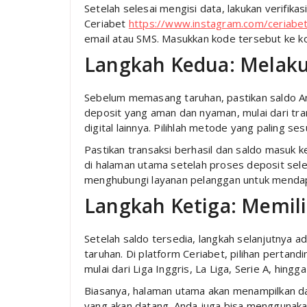
Setelah selesai mengisi data, lakukan verifikas
Ceriabet
https://www.instagram.com/ceriabet_
email atau SMS. Masukkan kode tersebut ke ko
Langkah Kedua: Melaku
Sebelum memasang taruhan, pastikan saldo A
deposit yang aman dan nyaman, mulai dari tr
digital lainnya. Pilihlah metode yang paling se
Pastikan transaksi berhasil dan saldo masuk k
di halaman utama setelah proses deposit seles
menghubungi layanan pelanggan untuk mendap
Langkah Ketiga: Memil
Setelah saldo tersedia, langkah selanjutnya a
taruhan. Di platform Ceriabet, pilihan pertandi
mulai dari Liga Inggris, La Liga, Serie A, hing
Biasanya, halaman utama akan menampilkan d
yang akan datang. Anda juga bisa menggunakan