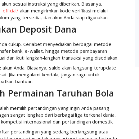
i akun sesuai instruksi yang diberikan. Biasanya,
official/
akan mengirimkan kode verifikasi melalui
lom yang tersedia, dan akun Anda siap digunakan.
kan Deposit Dana
nda cukup. Ceriabet menyediakan berbagai metode
ansfer bank, e-wallet, hingga metode pembayaran
suai dan ikuti langkah-langkah transaksi yang disediakan.
e akun Anda. Biasanya, saldo akan langsung terupdate
ai. Jika mengalami kendala, jangan ragu untuk
atkan bantuan.
ih Permainan Taruhan Bola
dalah memilih pertandingan yang ingin Anda pasang
ngan sangat lengkap dari berbagai liga terkenal dunia,
ga kompetisi internasional dan pertandingan domestik.
aftar pertandingan yang sedang berlangsung atau
 fitur pencarian untuk mencari pertandingan tertentu