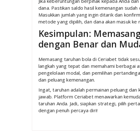
Jika keberuntungan berpihak kepada Anda dan
dana. Pastikan saldo hasil kemenangan sudah 
Masukkan jumlah yang ingin ditarik dan konfir
metode yang dipilih, dan dana akan masuk ke r
Kesimpulan: Memasang 
dengan Benar dan Mud
Memasang taruhan bola di Ceriabet tidak sesu
langkah yang tepat dan memahami berbagai asp
pengelolaan modal, dan pemilihan pertanding
dan peluang kemenangan.
Ingat, taruhan adalah permainan peluang dan 
jawab. Platform Ceriabet menawarkan kemudah
taruhan Anda. Jadi, siapkan strategi, pilih per
dengan penuh percaya diri!