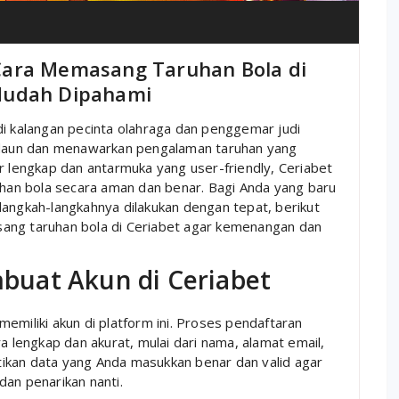
Cara Memasang Taruhan Bola di
Mudah Dipahami
di kalangan pecinta olahraga dan penggemar judi
k daun dan menawarkan pengalaman taruhan yang
r lengkap dan antarmuka yang user-friendly, Ceriabet
an bola secara aman dan benar. Bagi Anda yang baru
langkah-langkahnya dilakukan dengan tepat, berikut
ang taruhan bola di Ceriabet agar kemenangan dan
uat Akun di Ceriabet
emiliki akun di platform ini. Proses pendaftaran
a lengkap dan akurat, mulai dari nama, alamat email,
ikan data yang Anda masukkan benar dan valid agar
dan penarikan nanti.