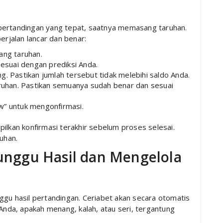
pertandingan yang tepat, saatnya memasang taruhan.
erjalan lancar dan benar:
ang taruhan.
sesuai dengan prediksi Anda.
g. Pastikan jumlah tersebut tidak melebihi saldo Anda.
aruhan. Pastikan semuanya sudah benar dan sesuai
w” untuk mengonfirmasi.
ilkan konfirmasi terakhir sebelum proses selesai.
uhan.
nggu Hasil dan Mengelola
ggu hasil pertandingan. Ceriabet akan secara otomatis
da, apakah menang, kalah, atau seri, tergantung