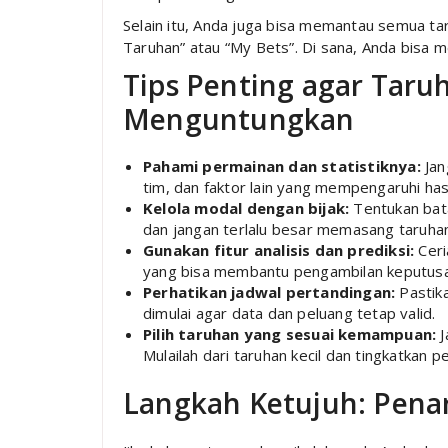
Selain itu, Anda juga bisa memantau semua ta
Taruhan” atau “My Bets”. Di sana, Anda bisa m
Tips Penting agar Tar
Menguntungkan
Pahami permainan dan statistiknya:
Jang
tim, dan faktor lain yang mempengaruhi hasi
Kelola modal dengan bijak:
Tentukan bata
dan jangan terlalu besar memasang taruhan
Gunakan fitur analisis dan prediksi:
Ceri
yang bisa membantu pengambilan keputusa
Perhatikan jadwal pertandingan:
Pastik
dimulai agar data dan peluang tetap valid.
Pilih taruhan yang sesuai kemampuan:
J
Mulailah dari taruhan kecil dan tingkatkan pe
Langkah Ketujuh: Pen