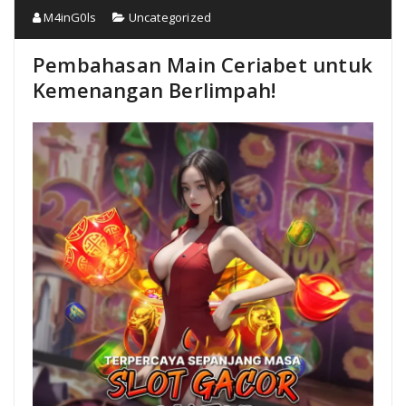
M4inG0ls
Uncategorized
Pembahasan Main Ceriabet untuk
Kemenangan Berlimpah!