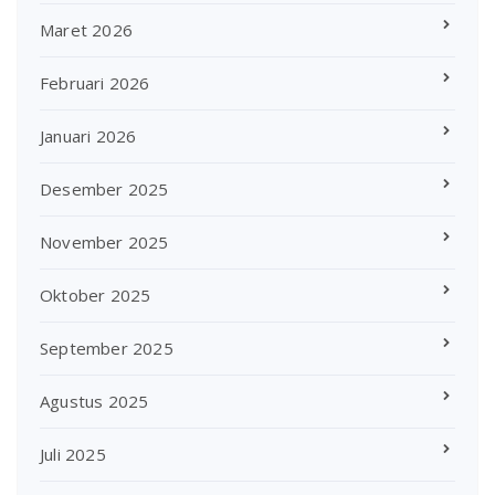
Maret 2026
Februari 2026
Januari 2026
Desember 2025
November 2025
Oktober 2025
September 2025
Agustus 2025
Juli 2025