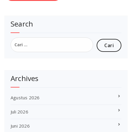
Search
Cari
untuk:
Archives
Agustus 2026
Juli 2026
Juni 2026