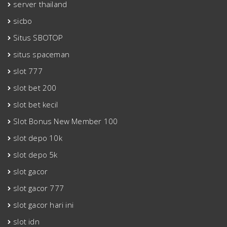
server thailand
sicbo
Situs SBOTOP
situs spaceman
slot 777
slot bet 200
slot bet kecil
Slot Bonus New Member 100
slot depo 10k
slot depo 5k
slot gacor
slot gacor 777
slot gacor hari ini
slot idn