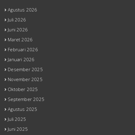
Agustus 2026
Juli 2026
Juni 2026
Maret 2026
Februari 2026
Januari 2026
Desember 2025
November 2025
Oktober 2025
September 2025
Agustus 2025
Juli 2025
Juni 2025