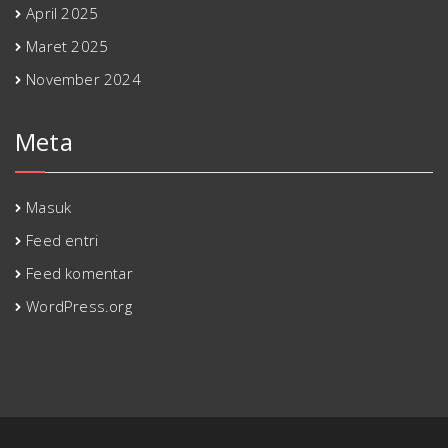
April 2025
Maret 2025
November 2024
Meta
Masuk
Feed entri
Feed komentar
WordPress.org