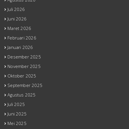
Juli 2026
Juni 2026
Maret 2026
Februari 2026
Januari 2026
Desember 2025
November 2025
Oktober 2025
September 2025
Agustus 2025
Juli 2025
Juni 2025
Mei 2025