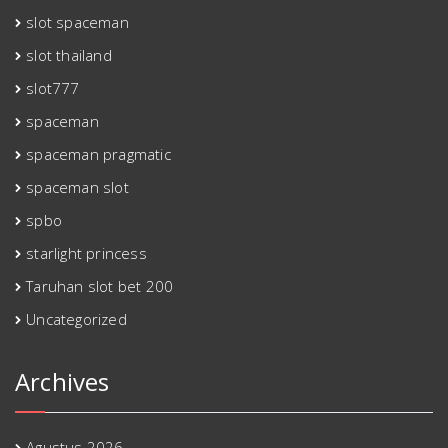
slot spaceman
slot thailand
slot777
spaceman
spaceman pragmatic
spaceman slot
spbo
starlight princess
Taruhan slot bet 200
Uncategorized
Archives
Agustus 2026