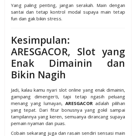
Yang paling penting, jangan serakah. Main dengan
santai dan tetap kontrol modal supaya main tetap
fun dan gak bikin stress.
Kesimpulan:
ARESGACOR, Slot yang
Enak Dimainin dan
Bikin Nagih
Jadi, kalau kamu nyari slot online yang enak dimainin,
gampang dimengerti, tapi tetap ngasih peluang
menang yang lumayan,
ARESGACOR
adalah pilihan
yang tepat. Dari fitur bonusnya yang gokil sampai
tampilannya yang keren, semuanya dirancang supaya
pemain nyaman dan puas.
Cobain sekarang juga dan rasain sendiri sensasi main