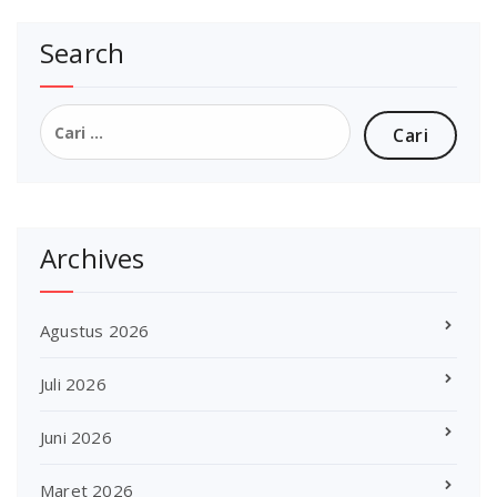
Search
Cari
untuk:
Archives
Agustus 2026
Juli 2026
Juni 2026
Maret 2026