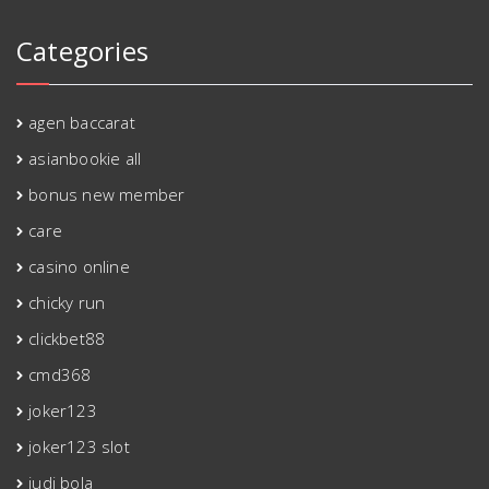
Categories
agen baccarat
asianbookie all
bonus new member
care
casino online
chicky run
clickbet88
cmd368
joker123
joker123 slot
judi bola