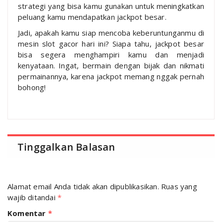
strategi yang bisa kamu gunakan untuk meningkatkan
peluang kamu mendapatkan jackpot besar.
Jadi, apakah kamu siap mencoba keberuntunganmu di
mesin slot gacor hari ini? Siapa tahu, jackpot besar
bisa segera menghampiri kamu dan menjadi
kenyataan. Ingat, bermain dengan bijak dan nikmati
permainannya, karena jackpot memang nggak pernah
bohong!
Tinggalkan Balasan
Alamat email Anda tidak akan dipublikasikan.
Ruas yang
wajib ditandai
*
Komentar
*