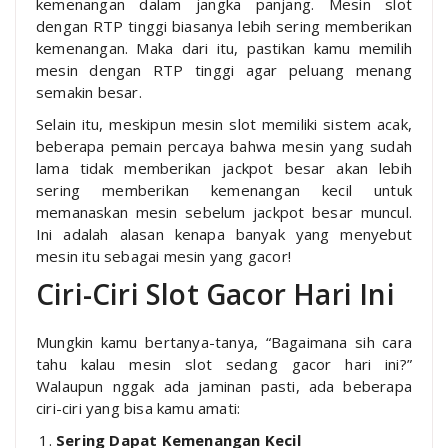
kemenangan dalam jangka panjang. Mesin slot
dengan RTP tinggi biasanya lebih sering memberikan
kemenangan. Maka dari itu, pastikan kamu memilih
mesin dengan RTP tinggi agar peluang menang
semakin besar.
Selain itu, meskipun mesin slot memiliki sistem acak,
beberapa pemain percaya bahwa mesin yang sudah
lama tidak memberikan jackpot besar akan lebih
sering memberikan kemenangan kecil untuk
memanaskan mesin sebelum jackpot besar muncul.
Ini adalah alasan kenapa banyak yang menyebut
mesin itu sebagai mesin yang gacor!
Ciri-Ciri Slot Gacor Hari Ini
Mungkin kamu bertanya-tanya, “Bagaimana sih cara
tahu kalau mesin slot sedang gacor hari ini?”
Walaupun nggak ada jaminan pasti, ada beberapa
ciri-ciri yang bisa kamu amati:
Sering Dapat Kemenangan Kecil