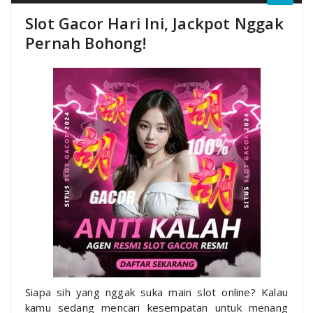
Slot Gacor Hari Ini, Jackpot Nggak
Pernah Bohong!
Siapa sih yang nggak suka main slot online? Kalau
kamu sedang mencari kesempatan untuk menang