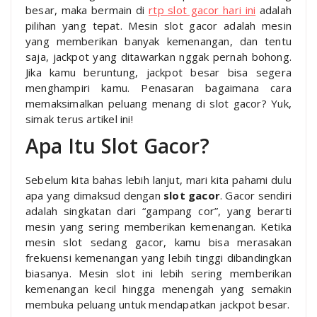
besar, maka bermain di
rtp slot gacor hari ini
adalah
pilihan yang tepat. Mesin slot gacor adalah mesin
yang memberikan banyak kemenangan, dan tentu
saja, jackpot yang ditawarkan nggak pernah bohong.
Jika kamu beruntung, jackpot besar bisa segera
menghampiri kamu. Penasaran bagaimana cara
memaksimalkan peluang menang di slot gacor? Yuk,
simak terus artikel ini!
Apa Itu Slot Gacor?
Sebelum kita bahas lebih lanjut, mari kita pahami dulu
apa yang dimaksud dengan
slot gacor
. Gacor sendiri
adalah singkatan dari “gampang cor”, yang berarti
mesin yang sering memberikan kemenangan. Ketika
mesin slot sedang gacor, kamu bisa merasakan
frekuensi kemenangan yang lebih tinggi dibandingkan
biasanya. Mesin slot ini lebih sering memberikan
kemenangan kecil hingga menengah yang semakin
membuka peluang untuk mendapatkan jackpot besar.