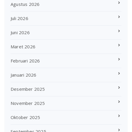
Agustus 2026
Juli 2026
Juni 2026
Maret 2026
Februari 2026
Januari 2026
Desember 2025
November 2025
Oktober 2025
September 2025