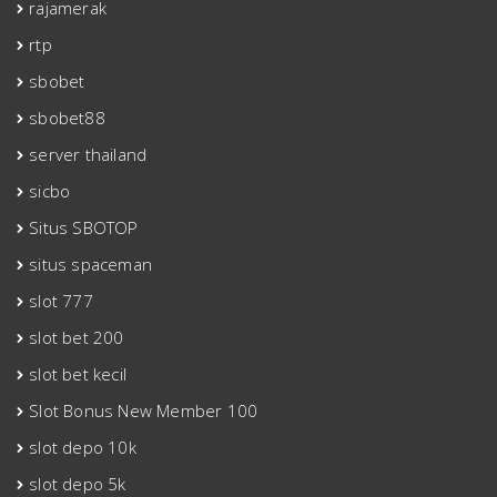
rajamerak
rtp
sbobet
sbobet88
server thailand
sicbo
Situs SBOTOP
situs spaceman
slot 777
slot bet 200
slot bet kecil
Slot Bonus New Member 100
slot depo 10k
slot depo 5k