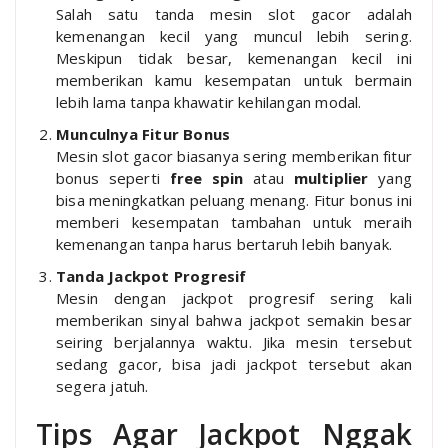
Salah satu tanda mesin slot gacor adalah
kemenangan kecil yang muncul lebih sering.
Meskipun tidak besar, kemenangan kecil ini
memberikan kamu kesempatan untuk bermain
lebih lama tanpa khawatir kehilangan modal.
Munculnya Fitur Bonus
Mesin slot gacor biasanya sering memberikan fitur
bonus seperti
free spin
atau
multiplier
yang
bisa meningkatkan peluang menang. Fitur bonus ini
memberi kesempatan tambahan untuk meraih
kemenangan tanpa harus bertaruh lebih banyak.
Tanda Jackpot Progresif
Mesin dengan jackpot progresif sering kali
memberikan sinyal bahwa jackpot semakin besar
seiring berjalannya waktu. Jika mesin tersebut
sedang gacor, bisa jadi jackpot tersebut akan
segera jatuh.
Tips Agar Jackpot Nggak