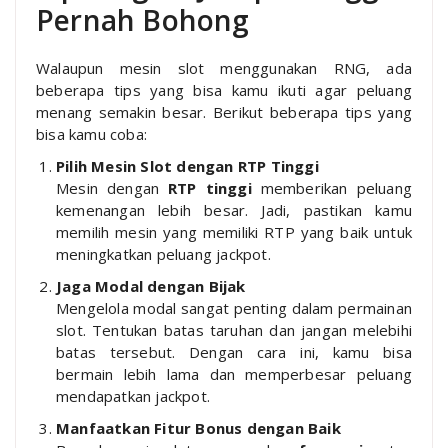
Pernah Bohong
Walaupun mesin slot menggunakan RNG, ada
beberapa tips yang bisa kamu ikuti agar peluang
menang semakin besar. Berikut beberapa tips yang
bisa kamu coba:
Pilih Mesin Slot dengan RTP Tinggi
Mesin dengan
RTP tinggi
memberikan peluang
kemenangan lebih besar. Jadi, pastikan kamu
memilih mesin yang memiliki RTP yang baik untuk
meningkatkan peluang jackpot.
Jaga Modal dengan Bijak
Mengelola modal sangat penting dalam permainan
slot. Tentukan batas taruhan dan jangan melebihi
batas tersebut. Dengan cara ini, kamu bisa
bermain lebih lama dan memperbesar peluang
mendapatkan jackpot.
Manfaatkan Fitur Bonus dengan Baik