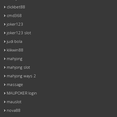
clickbet88
cmd368
joker123
joker123 slot
judi bola
klikwin88
mahjong
mahjong slot
mahjong ways 2
massage
MAUPOKER login
mauslot
nova88