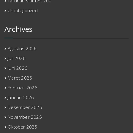
Taruhan slot bet 200
Uncategorized
Archives
Agustus 2026
Juli 2026
Juni 2026
Maret 2026
Februari 2026
Januari 2026
Desember 2025
November 2025
Oktober 2025