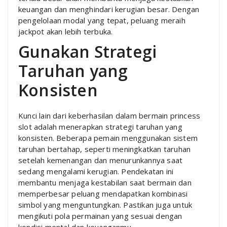
keuangan dan menghindari kerugian besar. Dengan
pengelolaan modal yang tepat, peluang meraih
jackpot akan lebih terbuka.
Gunakan Strategi
Taruhan yang
Konsisten
Kunci lain dari keberhasilan dalam bermain princess
slot adalah menerapkan strategi taruhan yang
konsisten. Beberapa pemain menggunakan sistem
taruhan bertahap, seperti meningkatkan taruhan
setelah kemenangan dan menurunkannya saat
sedang mengalami kerugian. Pendekatan ini
membantu menjaga kestabilan saat bermain dan
memperbesar peluang mendapatkan kombinasi
simbol yang menguntungkan. Pastikan juga untuk
mengikuti pola permainan yang sesuai dengan