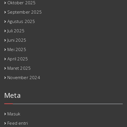
Oktober 2025
September 2025
Agustus 2025
Juli 2025
Juni 2025
Mei 2025
April 2025
Maret 2025
November 2024
Meta
Masuk
Feed entri