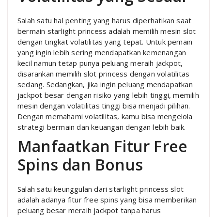
Salah satu hal penting yang harus diperhatikan saat
bermain starlight princess adalah memilih mesin slot
dengan tingkat volatilitas yang tepat. Untuk pemain
yang ingin lebih sering mendapatkan kemenangan
kecil namun tetap punya peluang meraih jackpot,
disarankan memilih slot princess dengan volatilitas
sedang. Sedangkan, jika ingin peluang mendapatkan
jackpot besar dengan risiko yang lebih tinggi, memilih
mesin dengan volatilitas tinggi bisa menjadi pilihan.
Dengan memahami volatilitas, kamu bisa mengelola
strategi bermain dan keuangan dengan lebih baik.
Manfaatkan Fitur Free
Spins dan Bonus
Salah satu keunggulan dari starlight princess slot
adalah adanya fitur free spins yang bisa memberikan
peluang besar meraih jackpot tanpa harus