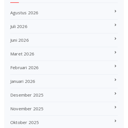
Agustus 2026
Juli 2026
Juni 2026
Maret 2026
Februari 2026
Januari 2026
Desember 2025
November 2025
Oktober 2025