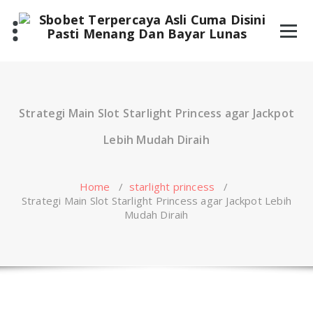
Skip
to
content
Strategi Main Slot Starlight Princess agar Jackpot
Lebih Mudah Diraih
Home
/
starlight princess
/
Strategi Main Slot Starlight Princess agar Jackpot Lebih
Mudah Diraih