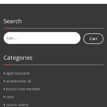
Search
Cari
untuk:
Categories
agen baccarat
asianbookie all
bonus new member
care
casino online