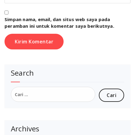
Simpan nama, email, dan situs web saya pada
peramban ini untuk komentar saya berikutnya.
Search
Cari
untuk:
Archives