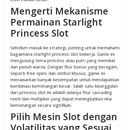
Mengerti Mekanisme
Permainan Starlight
Princess Slot
Sebelum masuk ke strategi, penting untuk memahami
bagaimana starlight princess slot bekerja. Game ini
mengusung tema princess atau putri yang memikat
dan penuh warna. Dengan fitur bonus yang beragam,
seperti free spins dan simbol khusus, game ini
menawarkan banyak kesempatan untuk mendapatkan
kombinasi kemenangan besar. Salah satu keunggulan
dari princess slot ini adalah adanya fitur cascading
reels dan multiplier yang dapat meningkatkan nilai
kemenangan secara signifikan.
Pilih Mesin Slot dengan
Volatilitas yang Sesuai