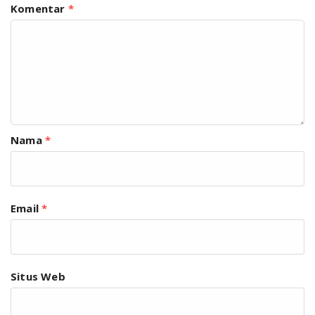
Komentar
*
Nama
*
Email
*
Situs Web