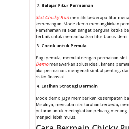
Belajar Fitur Permainan
Slot Chicky Run
memiliki beberapa fitur mena
kemenangan. Mode demo memungkinkan pemain 
Pemahaman ini akan sangat berguna ketika be
terbaik untuk memanfaatkan fitur bonus demi
Cocok untuk Pemula
Bagi pemula, memulai dengan permainan slot
Demo
menawarkan solusi ideal, karena pemai
alur permainan, mengenali simbol penting, d
risiko finansial.
Latihan Strategi Bermain
Mode demo juga memberikan kesempatan bagi
Misalnya, mencoba nilai taruhan berbeda, mem
putaran untuk meningkatkan peluang menang. L
menjadi lebih mulus.
Cara Bermain Chicky 