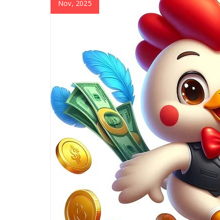
Nov, 2025