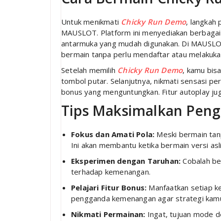
Untuk menikmati
Chicky Run Demo
, langkah
MAUSLOT. Platform ini menyediakan berbagai
antarmuka yang mudah digunakan. Di MAUSLOT
bermain tanpa perlu mendaftar atau melakuka
Setelah memilih
Chicky Run Demo
, kamu bis
tombol putar. Selanjutnya, nikmati sensasi pe
bonus yang menguntungkan. Fitur autoplay juga
Tips Maksimalkan Pen
Fokus dan Amati Pola:
Meski bermain tanpa
Ini akan membantu ketika bermain versi asli
Eksperimen dengan Taruhan:
Cobalah be
terhadap kemenangan.
Pelajari Fitur Bonus:
Manfaatkan setiap k
pengganda kemenangan agar strategi kamu
Nikmati Permainan:
Ingat, tujuan mode d