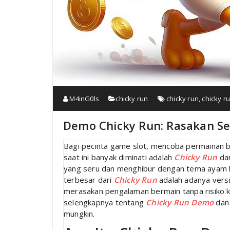
M4inG0ls
chicky run
chicky run
,
chicky r
Demo Chicky Run: Rasakan Se
Bagi pecinta game slot, mencoba permainan ba
saat ini banyak diminati adalah
Chicky Run
dar
yang seru dan menghibur dengan tema ayam l
terbesar dari
Chicky Run
adalah adanya vers
merasakan pengalaman bermain tanpa risiko ke
selengkapnya tentang
Chicky Run Demo
dan 
mungkin.