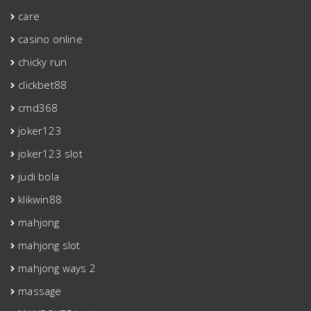
care
casino online
chicky run
clickbet88
cmd368
joker123
joker123 slot
judi bola
klikwin88
mahjong
mahjong slot
mahjong ways 2
massage