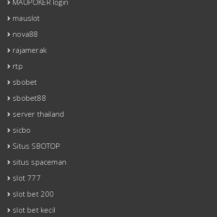
MAUPOKER login
mauslot
nova88
rajamerak
rtp
sbobet
sbobet88
server thailand
sicbo
Situs SBOTOP
situs spaceman
slot 777
slot bet 200
slot bet kecil