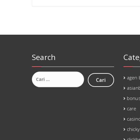
Search
Cate
Cari
agen 
untuk:
asianb
bonu
care
casin
chicky
clickb