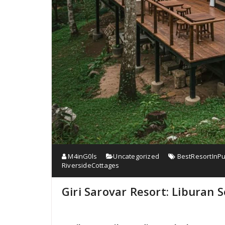
M4inG0ls
Uncategorized
BestResortInP
RiversideCottages
Giri Sarovar Resort: Liburan