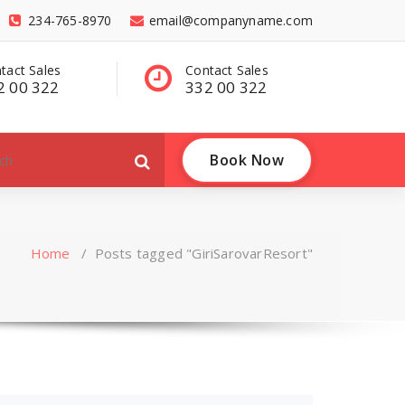
234-765-8970
email@companyname.com
tact Sales
Have a questions?
C
2 00 322
contact@dummy
3
.com
Book Now
Home
/
Posts tagged "GiriSarovarResort"