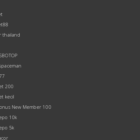
t
et88
r thailand
 SBOTOP
 spaceman
777
bet 200
et kecil
Bonus New Member 100
depo 10k
depo 5k
acor