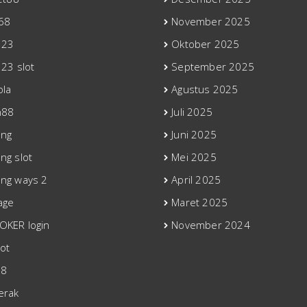
68
November 2025
123
Oktober 2025
123 slot
September 2025
ola
Agustus 2025
n88
Juli 2025
ong
Juni 2025
ng slot
Mei 2025
ng ways 2
April 2025
age
Maret 2025
KER login
November 2024
ot
88
erak