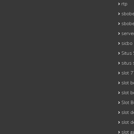
rtp
sbobe
sbob
serve
sicbo
Situs
situs
slot 
slot 
slot b
Slot 
slot 
slot 
slot g