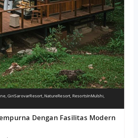
une
,
GiriSarovarResort
,
NatureResort
,
ResortsInMulshi
,
 Sempurna Dengan Fasilitas Modern