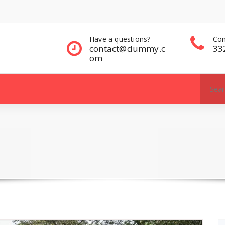
questions?
Contact Sales
Con
ct@dummy.c
332 00 322
33
Search
for: