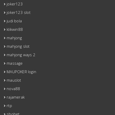
joker123
joker123 slot
judi bola
klikwin88
mahjong
mahjong slot
mahjong ways 2
massage
MAUPOKER login
mauslot
nova88
rajamerak
rtp
sbobet