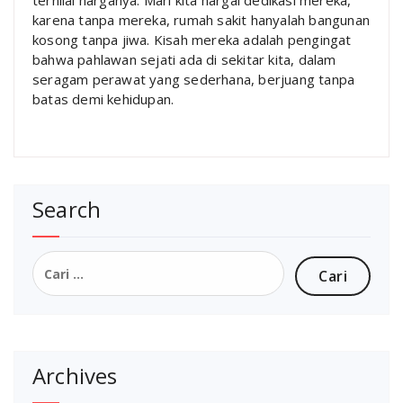
ternilai harganya. Mari kita hargai dedikasi mereka,
karena tanpa mereka, rumah sakit hanyalah bangunan
kosong tanpa jiwa. Kisah mereka adalah pengingat
bahwa pahlawan sejati ada di sekitar kita, dalam
seragam perawat yang sederhana, berjuang tanpa
batas demi kehidupan.
Search
Cari
untuk:
Archives