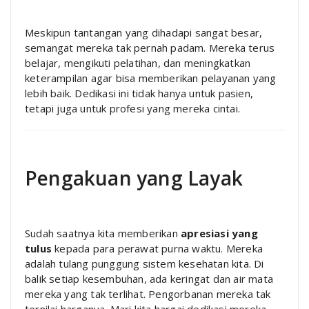
Meskipun tantangan yang dihadapi sangat besar,
semangat mereka tak pernah padam. Mereka terus
belajar, mengikuti pelatihan, dan meningkatkan
keterampilan agar bisa memberikan pelayanan yang
lebih baik. Dedikasi ini tidak hanya untuk pasien,
tetapi juga untuk profesi yang mereka cintai.
Pengakuan yang Layak
Sudah saatnya kita memberikan
apresiasi yang
tulus
kepada para perawat purna waktu. Mereka
adalah tulang punggung sistem kesehatan kita. Di
balik setiap kesembuhan, ada keringat dan air mata
mereka yang tak terlihat. Pengorbanan mereka tak