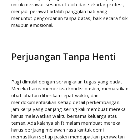
untuk merawat sesama. Lebih dari sekadar profesi,
menjadi perawat adalah panggilan hati yang
menuntut pengorbanan tanpa batas, baik secara fisik
maupun emosional.
Perjuangan Tanpa Henti
Pagi dimulai dengan serangkaian tugas yang padat.
Mereka harus memeriksa kondisi pasien, memastikan
obat-obatan diberikan tepat waktu, dan
mendokumentasikan setiap detail perkembangan.
Jam kerja yang panjang sering kali membuat mereka
harus melewatkan waktu bersama keluarga atau
teman. Ada kalanya shift malam membuat mereka
harus berjuang melawan rasa kantuk demi
memastikan setiap pasien mendapatkan perawatan