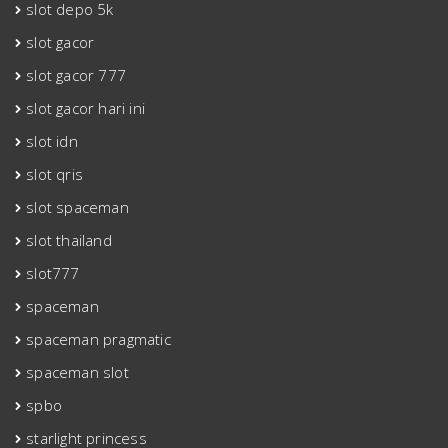
slot depo 5k
slot gacor
slot gacor 777
slot gacor hari ini
slot idn
slot qris
slot spaceman
slot thailand
slot777
spaceman
spaceman pragmatic
spaceman slot
spbo
starlight princess