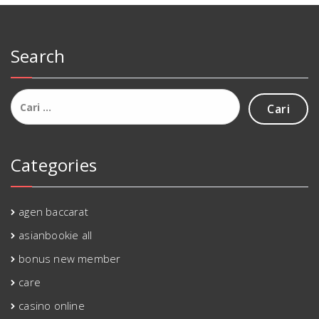
Search
Cari
untuk:
Categories
agen baccarat
asianbookie all
bonus new member
care
casino online