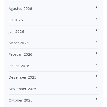
Agustus 2026
Juli 2026
Juni 2026
Maret 2026
Februari 2026
Januari 2026
Desember 2025
November 2025
Oktober 2025