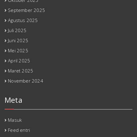
Oktober 2025
September 2025
Agustus 2025
Juli 2025
Juni 2025
Mei 2025
April 2025
Maret 2025
November 2024
Meta
Masuk
Feed entri