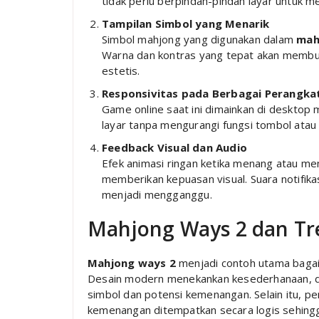
tidak perlu berpindah-pindah layar untuk m
Tampilan Simbol yang Menarik
Simbol mahjong yang digunakan dalam
mah
Warna dan kontras yang tepat akan memb
estetis.
Responsivitas pada Berbagai Perangka
Game online saat ini dimainkan di desktop
layar tanpa mengurangi fungsi tombol atau
Feedback Visual dan Audio
Efek animasi ringan ketika menang atau m
memberikan kepuasan visual. Suara notifik
menjadi mengganggu.
Mahjong Ways 2 dan Tr
Mahjong ways 2
menjadi contoh utama bagai
Desain modern menekankan kesederhanaan, di
simbol dan potensi kemenangan. Selain itu, pe
kemenangan ditempatkan secara logis sehing