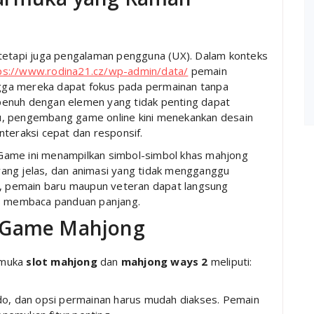
 tetapi juga pengalaman pengguna (UX). Dalam konteks
ps://www.rodina21.cz/wp-admin/data/
pemain
gga mereka dapat fokus pada permainan tanpa
penuh dengan elemen yang tidak penting dapat
u, pengembang game online kini menekankan desain
nteraksi cepat dan responsif.
 Game ini menampilkan simbol-simbol khas mahjong
ang jelas, dan animasi yang tidak mengganggu
ni, pemain baru maupun veteran dapat langsung
 membaca panduan panjang.
I Game Mahjong
rmuka
slot mahjong
dan
mahjong ways 2
meliputi:
o, dan opsi permainan harus mudah diakses. Pemain