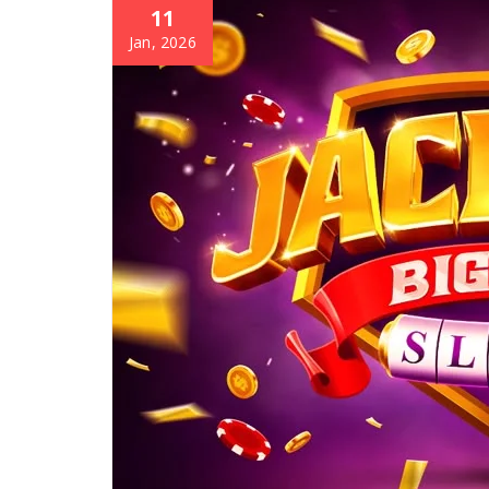
11
Jan, 2026