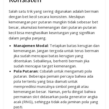
Salah satu trik yang sering digunakan adalah bermain
dengan bet kecil secara konsisten. Meskipun
kemenangan per putaran mungkin tidak sebesar bet
besar, akumulasi kemenangan dari putaran-putaran
kecil bisa menghasilkan keuntungan yang signifikan
dalam jangka panjang.
Manajemen Modal:
Tetapkan batas kerugian dan
kemenangan. Jangan tergoda untuk terus bermain
jika sudah mencapai batas kerugian yang
ditentukan. Sebaliknya, berhenti bermain jika
sudah mencapai target kemenangan.
Pola Putaran:
Cobalah untuk mengamati pola
putaran. Beberapa pemain percaya bahwa ada
pola tertentu yang bisa diamati untuk
memprediksi munculnya simbol pengali atau
kemenangan besar. Namun, perlu diingat bahwa
permainan slot didasarkan pada generator angka
acak (RNG), sehingga tidak ada jaminan pola yang
pasti.