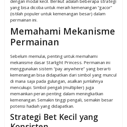
dengan modal kecil. Berikut adalah beberapa strategi
yang bisa dicoba untuk meraih kemenangan “gacor”
(istilah populer untuk kemenangan besar) dalam
permainan ini.
Memahami Mekanisme
Permainan
Sebelum memulai, penting untuk memahami
mekanisme dasar Starlight Princess. Permainan ini
menggunakan sistem “pay anywhere” yang berarti
kemenangan bisa didapatkan dari simbol yang muncul
di mana saja pada gulungan, asalkan jumlahnya
mencukupi. Simbol pengali (multiplier) juga
memainkan peran penting dalam meningkatkan
kemenangan. Semakin tinggi pengali, semakin besar
potensi hadiah yang didapatkan.
Strategi Bet Kecil yang
Konsisten