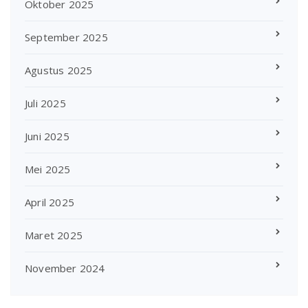
Oktober 2025
September 2025
Agustus 2025
Juli 2025
Juni 2025
Mei 2025
April 2025
Maret 2025
November 2024