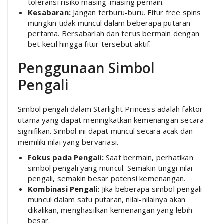
toleransi risiko masing-masing pemain.
Kesabaran:
Jangan terburu-buru. Fitur free spins
mungkin tidak muncul dalam beberapa putaran
pertama. Bersabarlah dan terus bermain dengan
bet kecil hingga fitur tersebut aktif.
Penggunaan Simbol
Pengali
Simbol pengali dalam Starlight Princess adalah faktor
utama yang dapat meningkatkan kemenangan secara
signifikan. Simbol ini dapat muncul secara acak dan
memiliki nilai yang bervariasi.
Fokus pada Pengali:
Saat bermain, perhatikan
simbol pengali yang muncul. Semakin tinggi nilai
pengali, semakin besar potensi kemenangan.
Kombinasi Pengali:
Jika beberapa simbol pengali
muncul dalam satu putaran, nilai-nilainya akan
dikalikan, menghasilkan kemenangan yang lebih
besar.