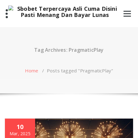
Skip
to
content
Tag Archives: PragmaticPlay
Home
/
Posts tagged "PragmaticPlay"
10
Mar, 2025