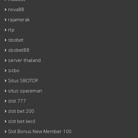
nova88
rajamerak
rtp
sbobet
sbobet88
server thailand
sicbo
Situs SBOTOP
situs spaceman
slot 777
slot bet 200
slot bet kecil
Slot Bonus New Member 100