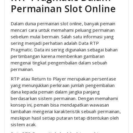
Permainan Slot Online
Dalam dunia permainan slot online, banyak pemain
mencari cara untuk memahami peluang permainan
sebelum mulai bermain. Salah satu informasi yang
sering menjadi perhatian adalah Data RTP
Pragmatic. Data ini sering digunakan sebagai bahan
pertimbangan karena memberikan gambaran
mengenai tingkat pengembalian dalam sebuah
permainan.
RTP atau Return to Player merupakan persentase
yang menunjukkan perkiraan jumlah pengembalian
dana kepada pemain dalam jangka panjang
berdasarkan sistem permainan. Dengan memahami
konsep ini, pemain bisa mendapatkan wawasan
tambahan mengenai karakteristik sebuah permainan,
meskipun hasil setiap putaran tetap ditentukan oleh
sistem acak.