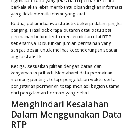
digunakan. Data yang jelas dan diperbarui secara
berkala akan lebih membantu dibandingkan informasi
yang tidak memiliki dasar yang kuat.
Kedua, pahami bahwa statistik bekerja dalam jangka
panjang. Hasil beberapa putaran atau satu sesi
permainan belum tentu mencerminkan nilai RTP
sebenarnya. Dibutuhkan jumlah permainan yang
sangat besar untuk melihat kecenderungan sesuai
angka statistik.
Ketiga, sesuaikan pilihan dengan batas dan
kenyamanan pribadi. Memahami data permainan
memang penting, tetapi pengelolaan waktu serta
pengaturan permainan tetap menjadi bagian utama
dari pengalaman bermain yang sehat.
Menghindari Kesalahan
Dalam Menggunakan Data
RTP