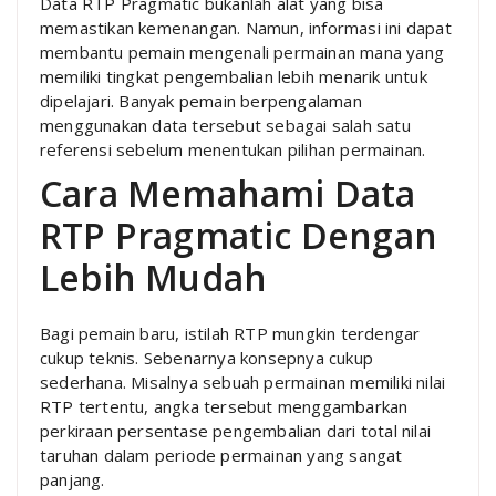
Data RTP Pragmatic bukanlah alat yang bisa
memastikan kemenangan. Namun, informasi ini dapat
membantu pemain mengenali permainan mana yang
memiliki tingkat pengembalian lebih menarik untuk
dipelajari. Banyak pemain berpengalaman
menggunakan data tersebut sebagai salah satu
referensi sebelum menentukan pilihan permainan.
Cara Memahami Data
RTP Pragmatic Dengan
Lebih Mudah
Bagi pemain baru, istilah RTP mungkin terdengar
cukup teknis. Sebenarnya konsepnya cukup
sederhana. Misalnya sebuah permainan memiliki nilai
RTP tertentu, angka tersebut menggambarkan
perkiraan persentase pengembalian dari total nilai
taruhan dalam periode permainan yang sangat
panjang.