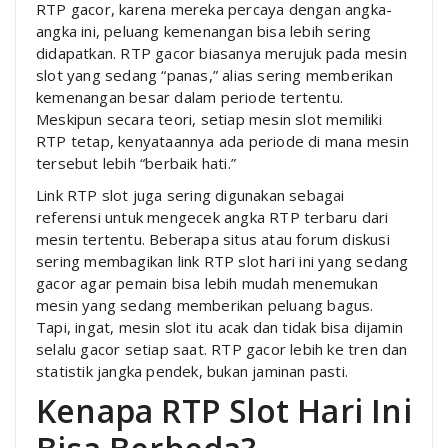
RTP gacor, karena mereka percaya dengan angka-
angka ini, peluang kemenangan bisa lebih sering
didapatkan. RTP gacor biasanya merujuk pada mesin
slot yang sedang “panas,” alias sering memberikan
kemenangan besar dalam periode tertentu.
Meskipun secara teori, setiap mesin slot memiliki
RTP tetap, kenyataannya ada periode di mana mesin
tersebut lebih “berbaik hati.”
Link RTP slot juga sering digunakan sebagai
referensi untuk mengecek angka RTP terbaru dari
mesin tertentu. Beberapa situs atau forum diskusi
sering membagikan link RTP slot hari ini yang sedang
gacor agar pemain bisa lebih mudah menemukan
mesin yang sedang memberikan peluang bagus.
Tapi, ingat, mesin slot itu acak dan tidak bisa dijamin
selalu gacor setiap saat. RTP gacor lebih ke tren dan
statistik jangka pendek, bukan jaminan pasti.
Kenapa RTP Slot Hari Ini