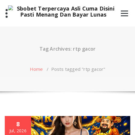
Skip
to
content
Tag Archives: rtp gacor
Home
/
Posts tagged "rtp gacor"
8
Jul, 2026