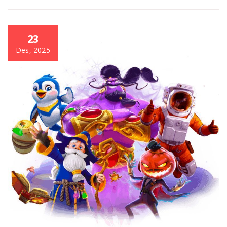
23
Des, 2025