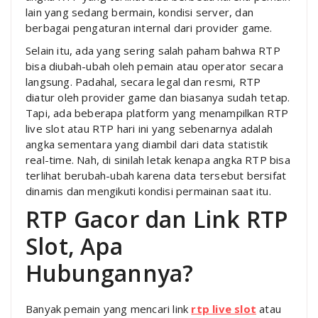
lain yang sedang bermain, kondisi server, dan
berbagai pengaturan internal dari provider game.
Selain itu, ada yang sering salah paham bahwa RTP
bisa diubah-ubah oleh pemain atau operator secara
langsung. Padahal, secara legal dan resmi, RTP
diatur oleh provider game dan biasanya sudah tetap.
Tapi, ada beberapa platform yang menampilkan RTP
live slot atau RTP hari ini yang sebenarnya adalah
angka sementara yang diambil dari data statistik
real-time. Nah, di sinilah letak kenapa angka RTP bisa
terlihat berubah-ubah karena data tersebut bersifat
dinamis dan mengikuti kondisi permainan saat itu.
RTP Gacor dan Link RTP
Slot, Apa
Hubungannya?
Banyak pemain yang mencari link
rtp live slot
atau