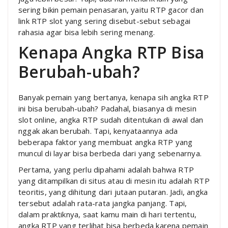
sering bikin pemain penasaran, yaitu RTP gacor dan
link RTP slot yang sering disebut-sebut sebagai
rahasia agar bisa lebih sering menang.
Kenapa Angka RTP Bisa
Berubah-ubah?
Banyak pemain yang bertanya, kenapa sih angka RTP
ini bisa berubah-ubah? Padahal, biasanya di mesin
slot online, angka RTP sudah ditentukan di awal dan
nggak akan berubah. Tapi, kenyataannya ada
beberapa faktor yang membuat angka RTP yang
muncul di layar bisa berbeda dari yang sebenarnya.
Pertama, yang perlu dipahami adalah bahwa RTP
yang ditampilkan di situs atau di mesin itu adalah RTP
teoritis, yang dihitung dari jutaan putaran. Jadi, angka
tersebut adalah rata-rata jangka panjang. Tapi,
dalam praktiknya, saat kamu main di hari tertentu,
angka RTP yang terlihat bisa berbeda karena pemain