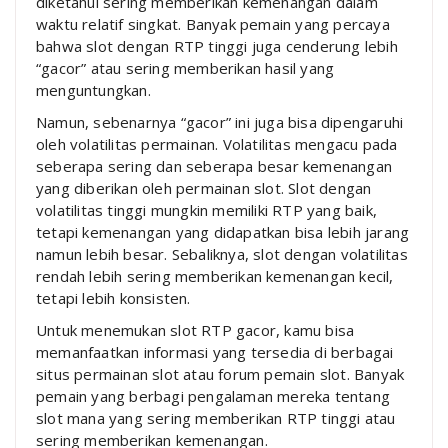
diketahui sering memberikan kemenangan dalam
waktu relatif singkat. Banyak pemain yang percaya
bahwa slot dengan RTP tinggi juga cenderung lebih
“gacor” atau sering memberikan hasil yang
menguntungkan.
Namun, sebenarnya “gacor” ini juga bisa dipengaruhi
oleh volatilitas permainan. Volatilitas mengacu pada
seberapa sering dan seberapa besar kemenangan
yang diberikan oleh permainan slot. Slot dengan
volatilitas tinggi mungkin memiliki RTP yang baik,
tetapi kemenangan yang didapatkan bisa lebih jarang
namun lebih besar. Sebaliknya, slot dengan volatilitas
rendah lebih sering memberikan kemenangan kecil,
tetapi lebih konsisten.
Untuk menemukan slot RTP gacor, kamu bisa
memanfaatkan informasi yang tersedia di berbagai
situs permainan slot atau forum pemain slot. Banyak
pemain yang berbagi pengalaman mereka tentang
slot mana yang sering memberikan RTP tinggi atau
sering memberikan kemenangan.