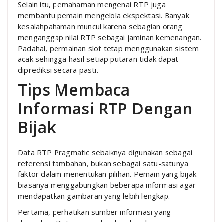
Selain itu, pemahaman mengenai RTP juga
membantu pemain mengelola ekspektasi. Banyak
kesalahpahaman muncul karena sebagian orang
menganggap nilai RTP sebagai jaminan kemenangan.
Padahal, permainan slot tetap menggunakan sistem
acak sehingga hasil setiap putaran tidak dapat
diprediksi secara pasti.
Tips Membaca
Informasi RTP Dengan
Bijak
Data RTP Pragmatic sebaiknya digunakan sebagai
referensi tambahan, bukan sebagai satu-satunya
faktor dalam menentukan pilihan. Pemain yang bijak
biasanya menggabungkan beberapa informasi agar
mendapatkan gambaran yang lebih lengkap.
Pertama, perhatikan sumber informasi yang