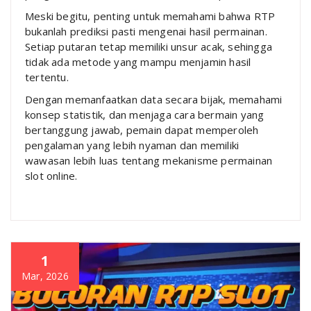
Meski begitu, penting untuk memahami bahwa RTP
bukanlah prediksi pasti mengenai hasil permainan.
Setiap putaran tetap memiliki unsur acak, sehingga
tidak ada metode yang mampu menjamin hasil
tertentu.
Dengan memanfaatkan data secara bijak, memahami
konsep statistik, dan menjaga cara bermain yang
bertanggung jawab, pemain dapat memperoleh
pengalaman yang lebih nyaman dan memiliki
wawasan lebih luas tentang mekanisme permainan
slot online.
1
Mar, 2026