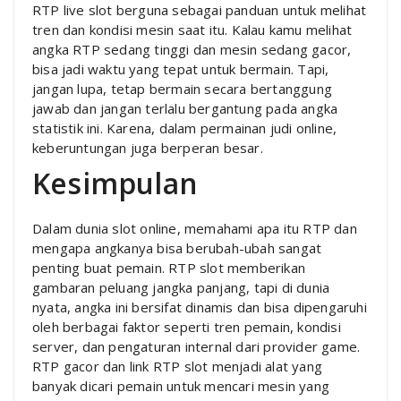
RTP live slot berguna sebagai panduan untuk melihat
tren dan kondisi mesin saat itu. Kalau kamu melihat
angka RTP sedang tinggi dan mesin sedang gacor,
bisa jadi waktu yang tepat untuk bermain. Tapi,
jangan lupa, tetap bermain secara bertanggung
jawab dan jangan terlalu bergantung pada angka
statistik ini. Karena, dalam permainan judi online,
keberuntungan juga berperan besar.
Kesimpulan
Dalam dunia slot online, memahami apa itu RTP dan
mengapa angkanya bisa berubah-ubah sangat
penting buat pemain. RTP slot memberikan
gambaran peluang jangka panjang, tapi di dunia
nyata, angka ini bersifat dinamis dan bisa dipengaruhi
oleh berbagai faktor seperti tren pemain, kondisi
server, dan pengaturan internal dari provider game.
RTP gacor dan link RTP slot menjadi alat yang
banyak dicari pemain untuk mencari mesin yang