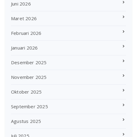
Juni 2026
Maret 2026
Februari 2026
Januari 2026
Desember 2025
November 2025
Oktober 2025
September 2025
Agustus 2025
Juli 2025