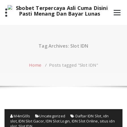
Skip
to
content
Tag Archives: Slot IDN
Home
/
Posts tagged "Slot IDN"
M4inG0ls
Uncategorized
Daftar IDN Slot
,
idn
slot
,
IDN Slot Gacor
,
IDN Slot Login
,
IDN Slot Online
,
situs idn
slot
,
Slot IDN