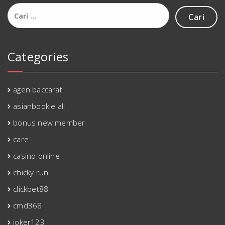
Cari
untuk:
Categories
agen baccarat
asianbookie all
bonus new member
care
casino online
chicky run
clickbet88
cmd368
joker123