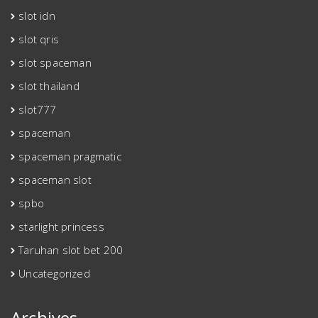
slot idn
slot qris
slot spaceman
slot thailand
slot777
spaceman
spaceman pragmatic
spaceman slot
spbo
starlight princess
Taruhan slot bet 200
Uncategorized
Archives