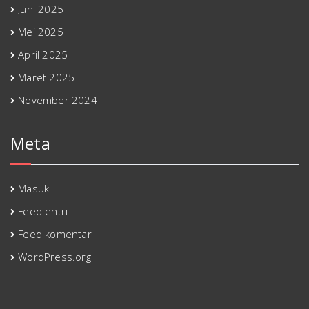
Juni 2025
Mei 2025
April 2025
Maret 2025
November 2024
Meta
Masuk
Feed entri
Feed komentar
WordPress.org