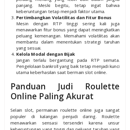
panjang. Meski begitu, tetap ingat bahwa
keberuntungan tetap menjadi faktor utama.
Pertimbangkan Volatilitas dan Fitur Bonus
Mesin dengan RTP tinggi sering kali juga
menawarkan fitur bonus yang dapat meningkatkan
peluang kemenangan. Memahami volatilitas akan
membantu dalam menentukan strategi taruhan
yang sesuai.
Kelola Modal dengan Bijak
Jangan terlalu bergantung pada RTP semata.
Pengelolaan bankroll yang baik tetap menjadi kunci
utama keberhasilan saat bermain slot online.
Panduan Judi Roulette
Online Paling Akurat
Selain slot, permainan roulette online juga sangat
populer di kalangan penjudi daring. Roulette
menawarkan sensasi tersendiri karena unsur
keberuntungan yang tinggi dan peluang taruhan yang