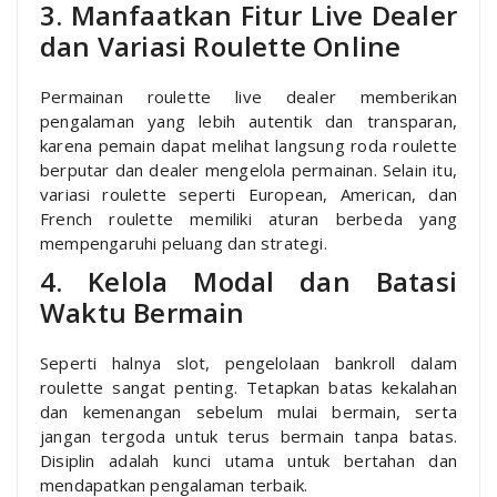
3. Manfaatkan Fitur Live Dealer
dan Variasi Roulette Online
Permainan roulette live dealer memberikan
pengalaman yang lebih autentik dan transparan,
karena pemain dapat melihat langsung roda roulette
berputar dan dealer mengelola permainan. Selain itu,
variasi roulette seperti European, American, dan
French roulette memiliki aturan berbeda yang
mempengaruhi peluang dan strategi.
4. Kelola Modal dan Batasi
Waktu Bermain
Seperti halnya slot, pengelolaan bankroll dalam
roulette sangat penting. Tetapkan batas kekalahan
dan kemenangan sebelum mulai bermain, serta
jangan tergoda untuk terus bermain tanpa batas.
Disiplin adalah kunci utama untuk bertahan dan
mendapatkan pengalaman terbaik.