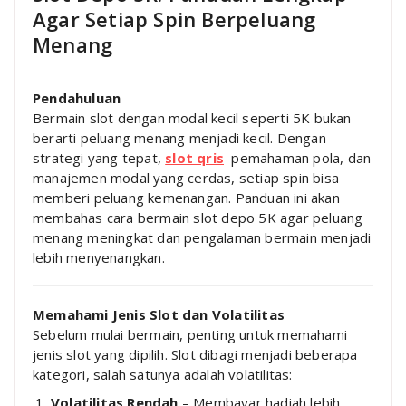
Agar Setiap Spin Berpeluang
Menang
Pendahuluan
Bermain slot dengan modal kecil seperti 5K bukan
berarti peluang menang menjadi kecil. Dengan
strategi yang tepat,
slot qris
pemahaman pola, dan
manajemen modal yang cerdas, setiap spin bisa
memberi peluang kemenangan. Panduan ini akan
membahas cara bermain slot depo 5K agar peluang
menang meningkat dan pengalaman bermain menjadi
lebih menyenangkan.
Memahami Jenis Slot dan Volatilitas
Sebelum mulai bermain, penting untuk memahami
jenis slot yang dipilih. Slot dibagi menjadi beberapa
kategori, salah satunya adalah volatilitas:
Volatilitas Rendah
– Membayar hadiah lebih