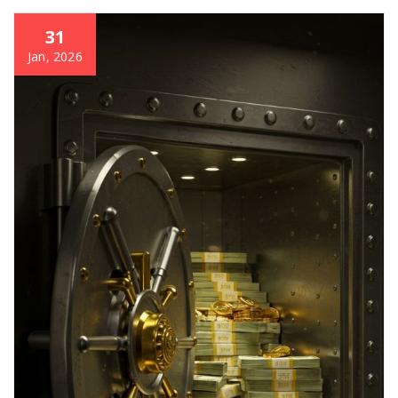
31
Jan, 2026