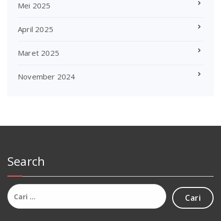
Mei 2025
April 2025
Maret 2025
November 2024
Search
Cari
untuk: