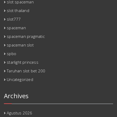
slot spaceman
slot thailand
slot777
spaceman
spaceman pragmatic
spaceman slot
spbo
starlight princess
Taruhan slot bet 200
Uncategorized
Archives
Agustus 2026