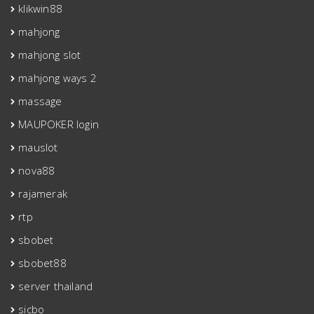
klikwin88
mahjong
mahjong slot
mahjong ways 2
massage
MAUPOKER login
mauslot
nova88
rajamerak
rtp
sbobet
sbobet88
server thailand
sicbo