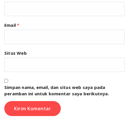
Email
*
Situs Web
Simpan nama, email, dan situs web saya pada
peramban ini untuk komentar saya berikutnya.