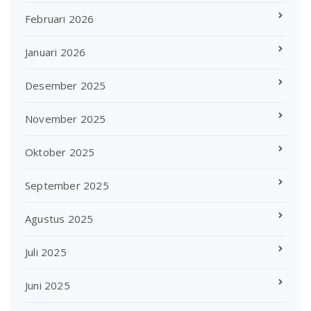
Februari 2026
Januari 2026
Desember 2025
November 2025
Oktober 2025
September 2025
Agustus 2025
Juli 2025
Juni 2025