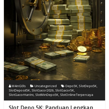
M4inG0ls
Uncategorized
Depo5K
,
SlotDepo5K
,
SlotDeposit5K
,
SlotGacor2026
,
SlotGacor5K
,
SlotGacorHariIni
,
SlotMinDepo5K
,
SlotOnlineTerpercaya
Slot Depo 5K: Panduan Lengkap