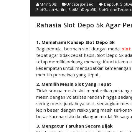
M4inG0ls
Uncategorized
Depo5K
,
SlotD
SlotGacorHariIni
,
SlotMinDepo5K
,
SlotOnlineTerper
Rahasia Slot Depo 5k Agar P
1. Memahami Konsep Slot Depo 5k
Bagi pemula, bermain slot dengan modal
slot
tepat agar tidak cepat habis. Slot Depo 5k a
tetap memiliki peluang menang. Kunci utama 
kesempatan untuk mendapatkan kemenangan te
memilih permainan yang tepat.
2. Memilih Mesin Slot yang Tepat
Tidak semua mesin slot memberikan peluang m
mesin dengan volatilitas rendah hingga sedan
sering meski jumlahnya kecil, sedangkan mes
lebih besar dengan risiko yang masih terkont
besar karena risiko kehilangan modal 5k sangat
3. Mengatur Taruhan Secara Bijak