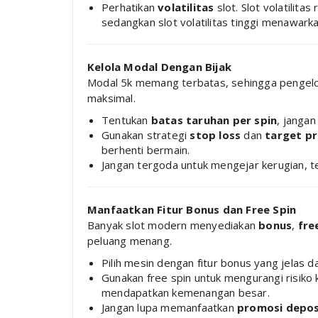
Perhatikan
volatilitas
slot. Slot volatilit
sedangkan slot volatilitas tinggi menawarka
Kelola Modal Dengan Bijak
Modal 5k memang terbatas, sehingga pengelol
maksimal.
Tentukan
batas taruhan per spin
, jangan
Gunakan strategi
stop loss
dan
target pr
berhenti bermain.
Jangan tergoda untuk mengejar kerugian, te
Manfaatkan Fitur Bonus dan Free Spin
Banyak slot modern menyediakan
bonus
,
fre
peluang menang.
Pilih mesin dengan fitur bonus yang jelas 
Gunakan free spin untuk mengurangi risiko
mendapatkan kemenangan besar.
Jangan lupa memanfaatkan
promosi depos