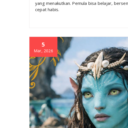
yang menakutkan. Pemula bisa belajar, berse
cepat habis.
5
Mar, 2026