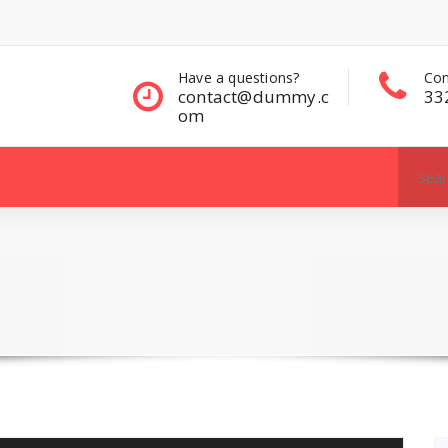
questions?
Contact Sales
Con
ct@dummy.c
332 00 322
33
Search
for: