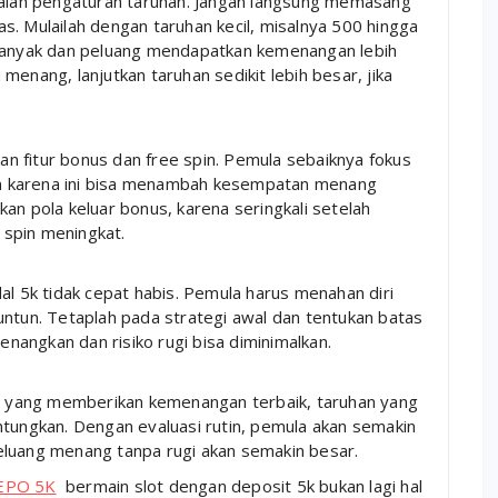
adalah pengaturan taruhan. Jangan langsung memasang
s. Mulailah dengan taruhan kecil, misalnya 500 hingga
 banyak dan peluang mendapatkan kemenangan lebih
a menang, lanjutkan taruhan sedikit lebih besar, jika
n fitur bonus dan free spin. Pemula sebaiknya fokus
n karena ini bisa menambah kesempatan menang
an pola keluar bonus, karena seringkali setelah
spin meningkat.
al 5k tidak cepat habis. Pemula harus menahan diri
untun. Tetaplah pada strategi awal dan tentukan batas
angkan dan risiko rugi bisa diminimalkan.
in yang memberikan kemenangan terbaik, taruhan yang
ntungkan. Dengan evaluasi rutin, pemula akan semakin
eluang menang tanpa rugi akan semakin besar.
EPO 5K
bermain slot dengan deposit 5k bukan lagi hal