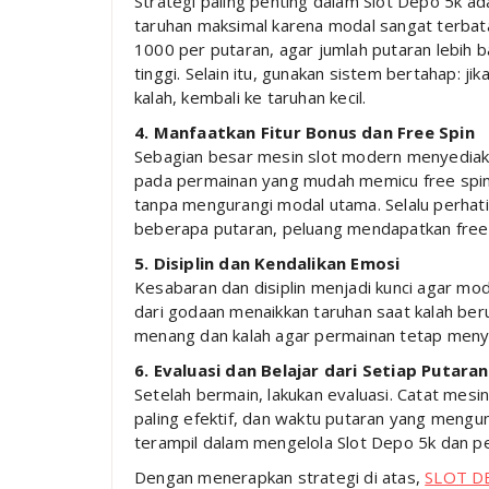
Strategi paling penting dalam Slot Depo 5k 
taruhan maksimal karena modal sangat terbata
1000 per putaran, agar jumlah putaran lebih
tinggi. Selain itu, gunakan sistem bertahap: jik
kalah, kembali ke taruhan kecil.
4. Manfaatkan Fitur Bonus dan Free Spin
Sebagian besar mesin slot modern menyediaka
pada permainan yang mudah memicu free spi
tanpa mengurangi modal utama. Selalu perhatik
beberapa putaran, peluang mendapatkan free 
5. Disiplin dan Kendalikan Emosi
Kesabaran dan disiplin menjadi kunci agar mod
dari godaan menaikkan taruhan saat kalah ber
menang dan kalah agar permainan tetap menyen
6. Evaluasi dan Belajar dari Setiap Putaran
Setelah bermain, lakukan evaluasi. Catat mes
paling efektif, dan waktu putaran yang mengu
terampil dalam mengelola Slot Depo 5k dan p
Dengan menerapkan strategi di atas,
SLOT D