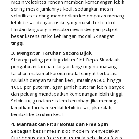
Mesin volatilitas rendah memberi kemenangan lebih
sering meski jumlahnya kecil, sedangkan mesin
volatilitas sedang memberikan kesempatan menang
lebih besar dengan risiko yang masih terkontrol.
Hindari langsung mencoba mesin dengan jackpot
besar karena risiko kehilangan modal 5k sangat
tinggi.
3. Mengatur Taruhan Secara Bijak
Strategi paling penting dalam Slot Depo 5k adalah
pengaturan taruhan. Jangan langsung memasang
taruhan maksimal karena modal sangat terbatas.
Mulailah dengan taruhan kecil, misalnya 500 hingga
1000 per putaran, agar jumlah putaran lebih banyak
dan peluang mendapatkan kemenangan lebih tinggi.
Selain itu, gunakan sistem bertahap: jika menang,
lanjutkan taruhan sedikit lebih besar, jika kalah,
kembali ke taruhan kecil.
4. Manfaatkan Fitur Bonus dan Free Spin
Sebagian besar mesin slot modern menyediakan
fitur bonus dan free spin. Pemula sebaiknya fokus