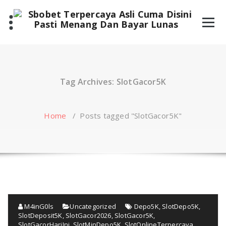
Skip
to
content
Tag Archives: SlotGacor5K
Home
/
Posts tagged "SlotGacor5K"
M4inG0ls
Uncategorized
Depo5K
,
SlotDepo5K
,
SlotDeposit5K
,
SlotGacor2026
,
SlotGacor5K
,
SlotGacorHariIni
,
SlotMinDepo5K
,
SlotOnlineTerpercaya