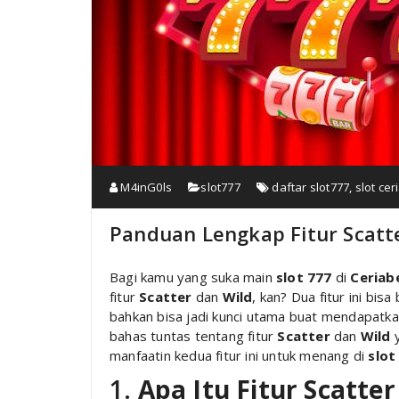
M4inG0ls
slot777
daftar slot777
,
slot cer
Panduan Lengkap Fitur Scatte
Bagi kamu yang suka main
slot 777
di
Ceriab
fitur
Scatter
dan
Wild
, kan? Dua fitur ini b
bahkan bisa jadi kunci utama buat mendapatkan 
bahas tuntas tentang fitur
Scatter
dan
Wild
y
manfaatin kedua fitur ini untuk menang di
slot
1.
Apa Itu Fitur Scatter 