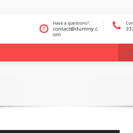
questions?
Contact Sales
Con
ct@dummy.c
332 00 322
33
Search
for: