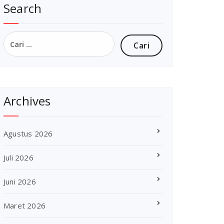
Search
Cari
untuk:
Archives
Agustus 2026
Juli 2026
Juni 2026
Maret 2026