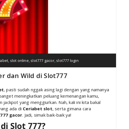
iabet
,
slot online
,
slot777 gacor
,
slot777 login
r dan Wild di Slot777
et
, pasti sudah nggak asing lagi dengan yang namanya
isa banget meningkatkan peluang kemenangan kamu,
jackpot yang menggiurkan. Nah, kali ini kita bakal
ang ada di
Ceriabet slot
, serta gimana cara
 777 gacor
. Jadi, simak baik-baik ya!
di Slot 777?