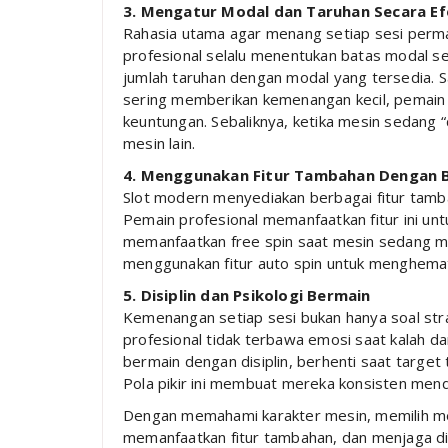
3. Mengatur Modal dan Taruhan Secara Ef
Rahasia utama agar menang setiap sesi permai
profesional selalu menentukan batas modal se
jumlah taruhan dengan modal yang tersedia. 
sering memberikan kemenangan kecil, pemain
keuntungan. Sebaliknya, ketika mesin sedang “
mesin lain.
4. Menggunakan Fitur Tambahan Dengan B
Slot modern menyediakan berbagai fitur tamba
Pemain profesional memanfaatkan fitur ini un
memanfaatkan free spin saat mesin sedang m
menggunakan fitur auto spin untuk menghema
5. Disiplin dan Psikologi Bermain
Kemenangan setiap sesi bukan hanya soal stra
profesional tidak terbawa emosi saat kalah d
bermain dengan disiplin, berhenti saat target
Pola pikir ini membuat mereka konsisten men
Dengan memahami karakter mesin, memilih m
memanfaatkan fitur tambahan, dan menjaga dis