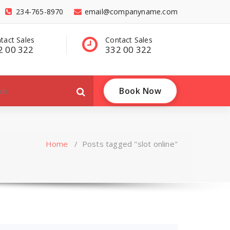
234-765-8970
email@companyname.com
tact Sales
Have a questions?
C
2 00 322
contact@dummy
3
.com
Book Now
Home
/
Posts tagged "slot online"