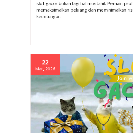
slot gacor bukan lagi hal mustahil. Pemain pr
memaksimalkan peluang dan meminimalkan ris
keuntungan.
22
Mar, 2026