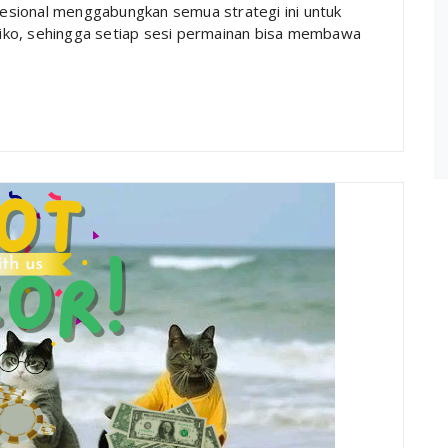
ofesional menggabungkan semua strategi ini untuk
iko, sehingga setiap sesi permainan bisa membawa