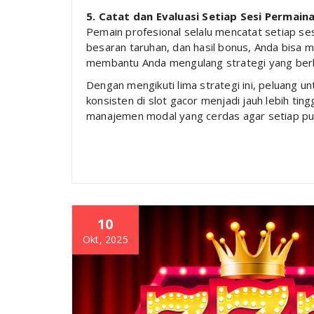
5. Catat dan Evaluasi Setiap Sesi Permain
Pemain profesional selalu mencatat setiap s
besaran taruhan, dan hasil bonus, Anda bisa mel
membantu Anda mengulang strategi yang berha
Dengan mengikuti lima strategi ini, peluang 
konsisten di slot gacor menjadi jauh lebih ti
manajemen modal yang cerdas agar setiap pu
10
Okt, 2025