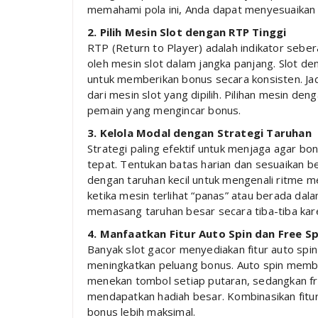
memahami pola ini, Anda dapat menyesuaikan s
2. Pilih Mesin Slot dengan RTP Tinggi
RTP (Return to Player) adalah indikator seb
oleh mesin slot dalam jangka panjang. Slot de
untuk memberikan bonus secara konsisten. Ja
dari mesin slot yang dipilih. Pilihan mesin de
pemain yang mengincar bonus.
3. Kelola Modal dengan Strategi Taruhan
Strategi paling efektif untuk menjaga agar b
tepat. Tentukan batas harian dan sesuaikan be
dengan taruhan kecil untuk mengenali ritme m
ketika mesin terlihat “panas” atau berada da
memasang taruhan besar secara tiba-tiba karen
4. Manfaatkan Fitur Auto Spin dan Free Sp
Banyak slot gacor menyediakan fitur auto spi
meningkatkan peluang bonus. Auto spin mem
menekan tombol setiap putaran, sedangkan fr
mendapatkan hadiah besar. Kombinasikan fitur
bonus lebih maksimal.