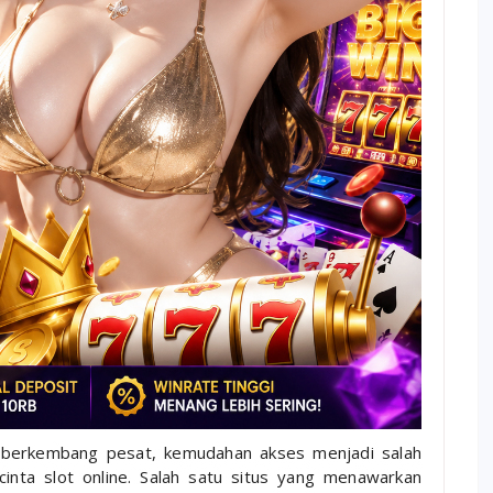
n berkembang pesat, kemudahan akses menjadi salah
cinta slot online. Salah satu situs yang menawarkan