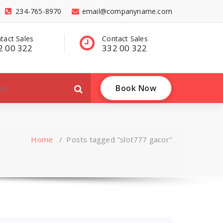
234-765-8970
email@companyname.com
tact Sales
Have a questions?
C
2 00 322
contact@dummy
3
.com
Book Now
Home
/
Posts tagged "slot777 gacor"