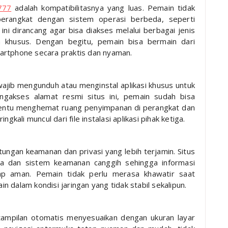
777
adalah kompatibilitasnya yang luas. Pemain tidak
perangkat dengan sistem operasi berbeda, seperti
ni dirancang agar bisa diakses melalui berbagai jenis
 khusus. Dengan begitu, pemain bisa bermain dari
artphone secara praktis dan nyaman.
k wajib mengunduh atau menginstal aplikasi khusus untuk
akses alamat resmi situs ini, pemain sudah bisa
 tentu menghemat ruang penyimpanan di perangkat dan
gkali muncul dari file instalasi aplikasi pihak ketiga.
ngan keamanan dan privasi yang lebih terjamin. Situs
ata dan sistem keamanan canggih sehingga informasi
ap aman. Pemain tidak perlu merasa khawatir saat
 dalam kondisi jaringan yang tidak stabil sekalipun.
tampilan otomatis menyesuaikan dengan ukuran layar