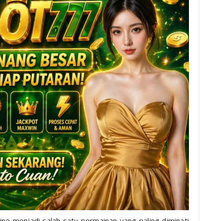
nline menjadi salah satu permainan yang paling diminati