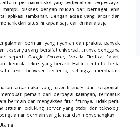
latform permainan slot yang terkenal dan terpercaya.
ah mampu diakses dengan mudah dari berbagai jenis
al aplikasi tambahan. Dengan akses yang lancar dan
enarik dari situs ini kapan saja dan di mana saja.
pengalaman bermain yang nyaman dan praktis. Banyak
lan aksesnya yang bersifat universal, artinya pengguna
r seperti Google Chrome, Mozilla Firefox, Safari,
i kendala teknis yang berarti. Hal ini tentu berbeda
 satu jenis browser tertentu, sehingga membatasi
mpilan antarmuka yang user-friendly dan responsif.
 membuat pemain dari berbagai kalangan, termasuk
ra bermain dan mengakses fitur-fiturnya. Tidak perlu
a situs ini didukung server yang stabil dan teknologi
pengalaman bermain yang lancar dan menyenangkan.
 Utama