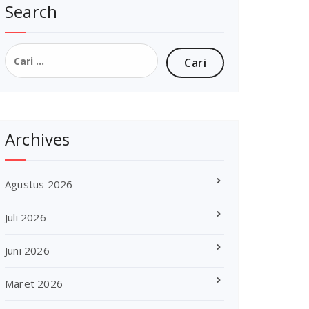
Search
Cari
untuk:
Archives
Agustus 2026
Juli 2026
Juni 2026
Maret 2026