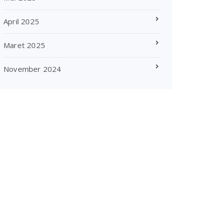
April 2025
Maret 2025
November 2024