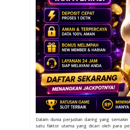
Dalam dunia perjudian daring yang semaki
satu faktor utama yang dicari oleh para pe