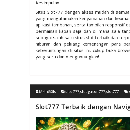
Kesimpulan
Situs Slot777 dengan akses mudah di semua b
yang mengutamakan kenyamanan dan keamanan.
aplikasi tambahan, serta tampilan responsif d
permainan kapan saja dan di mana saja tanp
sebagai salah satu situs slot terbaik dan te
hiburan dan peluang kemenangan para pema
keberuntungan di situs ini, cukup buka brow
yang seru dan menguntungkan!
M4inG0ls
slot 777
,
slot gacor 777
,
slot777
Slot777 Terbaik dengan Navi