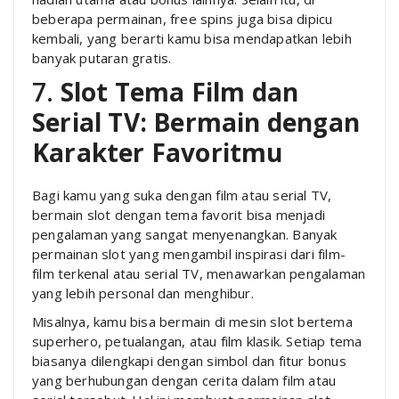
beberapa permainan, free spins juga bisa dipicu
kembali, yang berarti kamu bisa mendapatkan lebih
banyak putaran gratis.
7.
Slot Tema Film dan
Serial TV: Bermain dengan
Karakter Favoritmu
Bagi kamu yang suka dengan film atau serial TV,
bermain slot dengan tema favorit bisa menjadi
pengalaman yang sangat menyenangkan. Banyak
permainan slot yang mengambil inspirasi dari film-
film terkenal atau serial TV, menawarkan pengalaman
yang lebih personal dan menghibur.
Misalnya, kamu bisa bermain di mesin slot bertema
superhero, petualangan, atau film klasik. Setiap tema
biasanya dilengkapi dengan simbol dan fitur bonus
yang berhubungan dengan cerita dalam film atau