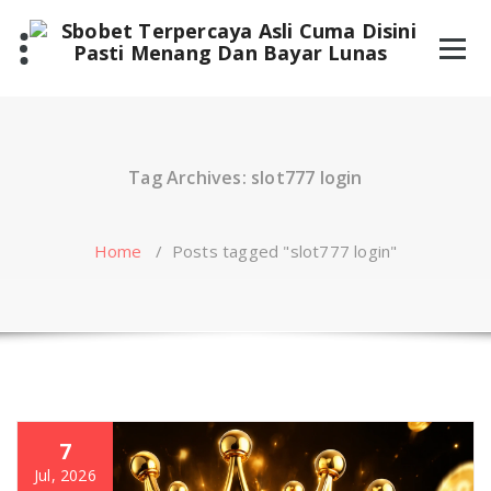
Skip
to
content
Tag Archives: slot777 login
Home
/
Posts tagged "slot777 login"
7
Jul, 2026