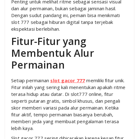
Penting untuk melihat ritme sebagai sensasi visual
dan alur permainan, bukan sebagai jaminan hasil.
Dengan sudut pandang ini, pemain bisa menikmati
slot 777 sebagai hiburan digital tanpa terjebak
ekspektasi berlebihan.
Fitur-Fitur yang
Membentuk Alur
Permainan
Setiap permainan
slot gacor 777
memiliki fitur unik.
Fitur inilah yang sering kali menentukan apakah ritme
terasa hidup atau datar. Di slot777 online, fitur
seperti putaran gratis, simbol khusus, dan pengali
skor memberi variasi pada alur permainan. Ketika
fitur aktif, tempo permainan biasanya berubah,
memberi jeda yang membuat pengalaman terasa
lebih kaya.
Slot gacor 777 sering dibicarakan karena kesan fitur