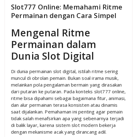
Slot777 Online: Memahami Ritme
Permainan dengan Cara Simpel
Mengenal Ritme
Permainan dalam
Dunia Slot Digital
Di dunia permainan slot digital, istilah ritme sering
muncul di obrolan pemain. Bukan soal irama musik,
melainkan pola pengalaman bermain yang dirasakan
dari putaran ke putaran. Pada konteks slot777 online,
ritme bisa dipahami sebagai bagaimana fitur, animasi,
dan alur permainan terasa konsisten atau dinamis
saat dijalankan. Pemahaman ini penting agar pemain
tidak salah menafsirkan apa yang sebenarnya terjadi
di balik layar, karena sistem slot modern bekerja
dengan mekanisme acak yang dirancang adil.