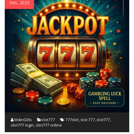
Des, 2025
M4inG0ls
slot777
777slot
,
slot 777
,
slot777
,
slot777 login
,
slot777 online