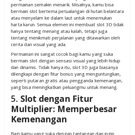
permainan semakin menarik. Misalnya, kamu bisa
bermain slot bertema petualangan di hutan belantara
atau menyelam ke dalam laut untuk menemukan
harta karun. Semua elemen ini membuat slot 3D tidak
hanya tentang menang atau kalah, tetapi juga
tentang menikmati perjalanan yang ditawarkan oleh
cerita dan visual yang ada.
Permainan ini sangat cocok bagi kamu yang suka
bermain slot dengan sensasi visual yang lebih hidup
dan dinamis. Tidak hanya itu, slot 3D juga biasanya
dilengkapi dengan fitur bonus yang menguntungkan,
seperti putaran gratis atau pengganda kemenangan,
yang bisa meningkatkan peluangmu untuk menang.
5.
Slot dengan Fitur
Multiplier: Memperbesar
Kemenangan
Bagi kamu yang suka dengan tantangan dan ingin