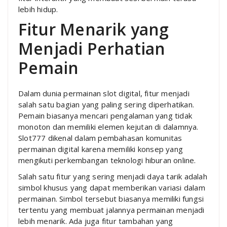
lebih hidup.
Fitur Menarik yang
Menjadi Perhatian
Pemain
Dalam dunia permainan slot digital, fitur menjadi
salah satu bagian yang paling sering diperhatikan.
Pemain biasanya mencari pengalaman yang tidak
monoton dan memiliki elemen kejutan di dalamnya.
Slot777 dikenal dalam pembahasan komunitas
permainan digital karena memiliki konsep yang
mengikuti perkembangan teknologi hiburan online.
Salah satu fitur yang sering menjadi daya tarik adalah
simbol khusus yang dapat memberikan variasi dalam
permainan. Simbol tersebut biasanya memiliki fungsi
tertentu yang membuat jalannya permainan menjadi
lebih menarik. Ada juga fitur tambahan yang