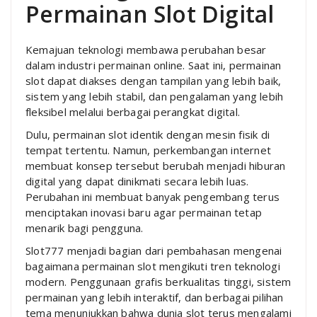
Permainan Slot Digital
Kemajuan teknologi membawa perubahan besar
dalam industri permainan online. Saat ini, permainan
slot dapat diakses dengan tampilan yang lebih baik,
sistem yang lebih stabil, dan pengalaman yang lebih
fleksibel melalui berbagai perangkat digital.
Dulu, permainan slot identik dengan mesin fisik di
tempat tertentu. Namun, perkembangan internet
membuat konsep tersebut berubah menjadi hiburan
digital yang dapat dinikmati secara lebih luas.
Perubahan ini membuat banyak pengembang terus
menciptakan inovasi baru agar permainan tetap
menarik bagi pengguna.
Slot777 menjadi bagian dari pembahasan mengenai
bagaimana permainan slot mengikuti tren teknologi
modern. Penggunaan grafis berkualitas tinggi, sistem
permainan yang lebih interaktif, dan berbagai pilihan
tema menunjukkan bahwa dunia slot terus mengalami