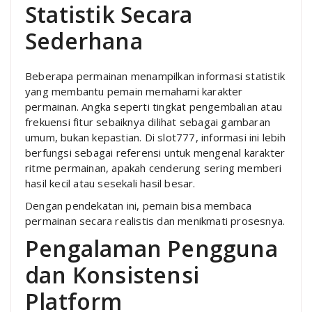
Statistik Secara
Sederhana
Beberapa permainan menampilkan informasi statistik
yang membantu pemain memahami karakter
permainan. Angka seperti tingkat pengembalian atau
frekuensi fitur sebaiknya dilihat sebagai gambaran
umum, bukan kepastian. Di slot777, informasi ini lebih
berfungsi sebagai referensi untuk mengenal karakter
ritme permainan, apakah cenderung sering memberi
hasil kecil atau sesekali hasil besar.
Dengan pendekatan ini, pemain bisa membaca
permainan secara realistis dan menikmati prosesnya.
Pengalaman Pengguna
dan Konsistensi
Platform