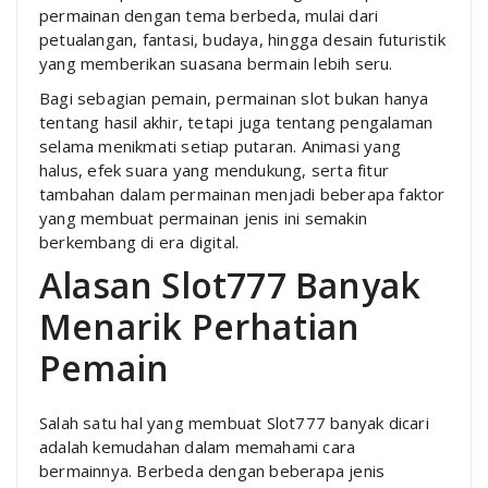
permainan dengan tema berbeda, mulai dari
petualangan, fantasi, budaya, hingga desain futuristik
yang memberikan suasana bermain lebih seru.
Bagi sebagian pemain, permainan slot bukan hanya
tentang hasil akhir, tetapi juga tentang pengalaman
selama menikmati setiap putaran. Animasi yang
halus, efek suara yang mendukung, serta fitur
tambahan dalam permainan menjadi beberapa faktor
yang membuat permainan jenis ini semakin
berkembang di era digital.
Alasan Slot777 Banyak
Menarik Perhatian
Pemain
Salah satu hal yang membuat Slot777 banyak dicari
adalah kemudahan dalam memahami cara
bermainnya. Berbeda dengan beberapa jenis